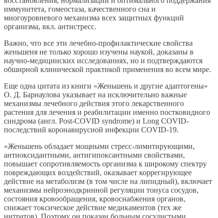
восстановления, нормализации и оптимального поддержания
иммунитета, гомеостаза, качественного сна и
многоуровневого механизма всех защитных функций
организма, вкл. антистресс.
Важно, что все эти лечебно-профилактические свойства
женьшеня не только хорошо изучены наукой, доказаны в
научно-медицинских исследованиях, но и подтверждаются
обширной клинической практикой применения во всем мире.
Еще одна цитата из книги «Женьшень и другие адаптогены»
О. Д. Барнаулова указывает на исключительно важные
механизмы лечебного действия этого лекарственного
растения для лечения и реабилитации именно постковидного
синдрома (англ. Post-COVID syndrome) и Long COVID-
последствий коронавирусной инфекции COVID-19.
«Женьшень обладает мощными стресс-лимитирующими,
антиоксидантными, антигипоксантными свойствами,
повышает сопротивляемость организма к широкому спектру
повреждающих воздействий, оказывает коррегирующее
действие на метаболизм (в том числе на липидный), включает
механизмы нейроэнодкринной регуляции тонуса сосудов,
состояния кровообращения, кровоснабжения органов,
снижает токсическое действие медикаментов (тех же
нитратов). Поэтому он показан больным сосудистыми