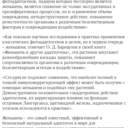
фитоадаптагенов, лидером которых бесспорно является
женьшень, является снижение не только экссудативных и
пролиферативных процессов, но и ограничение объема
повреждения, антидеструктивное действие, повышение
резистентности организма к различным болезнетворным
факторам и повреждающим воздействиям».
«Как показали научные исследования и практика применения
классических фитоадаптогенов в целом, но в первую очередь
– женьшеня, отмечает О. Д. Барнаулов в своей книге
«Женьшень и другие адаптогены», эти растения запускают
разнообразнейшие каскады защиты, повышают
сопротивляемость организма к различным повреждающим,
болезнетворным агентам и воздействиям».
«Сегодня не подлежит сомнению, что наиболее полный и
тонкий иммунокоррегирующий эффект может быть получен с
помощью женьшеня и подобных ему растений.
Демонстративное положительное гонадотропное действие
адаптогенов, их коррегирующее влияние на функции
островков Лангерганса, щитовидной железы, надпочечников с
успехом используются в практике».
Женьшень – это самый известный, эффективный и
безопасный натуральный адаптоген в мире для