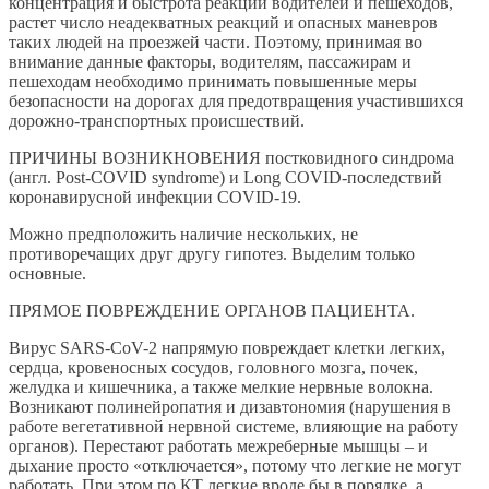
концентрация и быстрота реакции водителей и пешеходов,
растет число неадекватных реакций и опасных маневров
таких людей на проезжей части. Поэтому, принимая во
внимание данные факторы, водителям, пассажирам и
пешеходам необходимо принимать повышенные меры
безопасности на дорогах для предотвращения участившихся
дорожно-транспортных происшествий.
ПРИЧИНЫ ВОЗНИКНОВЕНИЯ постковидного синдрома
(англ. Post-COVID syndrome) и Long COVID-последствий
коронавирусной инфекции COVID-19.
Можно предположить наличие нескольких, не
противоречащих друг другу гипотез. Выделим только
основные.
ПРЯМОЕ ПОВРЕЖДЕНИЕ ОРГАНОВ ПАЦИЕНТА.
Вирус SARS-CoV-2 напрямую повреждает клетки легких,
сердца, кровеносных сосудов, головного мозга, почек,
желудка и кишечника, а также мелкие нервные волокна.
Возникают полинейропатия и дизавтономия (нарушения в
работе вегетативной нервной системе, влияющие на работу
органов). Перестают работать межреберные мышцы – и
дыхание просто «отключается», потому что легкие не могут
работать. При этом по КТ легкие вроде бы в порядке, а