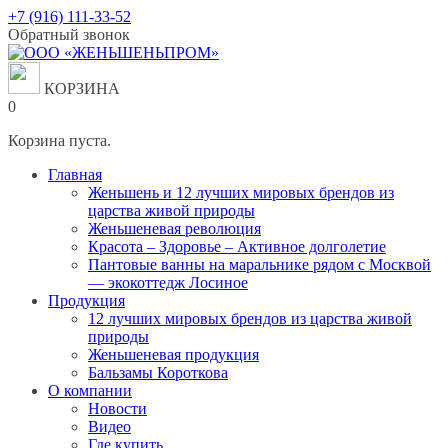
Перейти
+7 (916) 111-33-52
к
Обратный звонок
содержанию
КОРЗИНА
0
Корзина пуста.
Главная
Женьшень и 12 лучших мировых брендов из
царства живой природы
Женьшеневая революция
Красота – Здоровье – Активное долголетие
Пантовые ванны на маральнике рядом с Москвой
— экокоттедж Лосиное
Продукция
12 лучших мировых брендов из царства живой
природы
Женьшеневая продукция
Бальзамы Короткова
О компании
Новости
Видео
Где купить