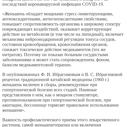
последствий коронавирусной инфекции COVID-19.
«Женьшень обладает мощными стресс-лимитирующими,
антиоксидантными, антигипоксантными свойствами,
повышает сопротивляемость организма к широкому спектру
повреждающих воздействий, оказывает коррегирующее
действие на метаболизм (в том числе на липидный), включает
механизмы нейроэнодкринной регуляции тонуса сосудов,
состояния кровообращения, кровоснабжения органов,
снижает токсическое действие медикаментов (тех же
нитратов). Поэтому он показан больным сосудистыми
заболеваниями и может стать сопровождением, фоном,
базисом медикаментозной терапии.
В опубликованных Ф. И. Ибрагимовым и В. С. Ибрагимовой
рецептах традиционной китайской медицины (1960 г.)
женьшень включен в сборы, рекомендуемые при
гипертонической болезни всех стадий. Наивные
представления о нем, как о мощном стимуляторе,
противопоказанном при гипертонической болезни, при
ажитации, бессоннице тормозят правильное использование
женьшеня».
Важность профилактического приема этого лекарственного
растения, самой женьшенетерапии или включения