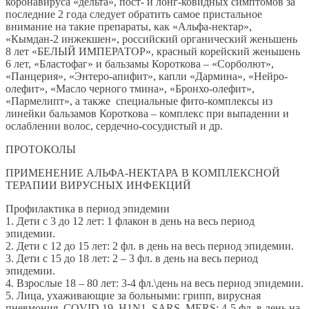
коронавируса «дельта», пост- и лонг-ковидных симптомов за
последние 2 года следует обратить самое пристальное
внимание на такие препараты, как «Альфа-нектар»,
«Кымдан-2 инжекшен», российский органический женьшень
8 лет «БЕЛЫЙ ИМПЕРАТОР», красный корейский женьшень
6 лет, «Бластофаг» и бальзамы Короткова – «Сорболют»,
«Панцерия», «Энтеро-апифит», капли «Дармина», «Нейро-
олефит», «Масло черного тмина», «Бронхо-олефит»,
«Пармелипт», а также специальные фито-комплексы из
линейки бальзамов Короткова – комплекс при выпадении и
ослаблении волос, сердечно-сосудистый и др.
ПРОТОКОЛЫ
ПРИМЕНЕНИЕ АЛЬФА-НЕКТАРА В КОМПЛЕКСНОЙ
ТЕРАПИИ ВИРУСНЫХ ИНФЕКЦИЙ
Профилактика в период эпидемии
1. Дети с 3 до 12 лет: 1 флакон в день на весь период
эпидемии.
2. Дети с 12 до 15 лет: 2 фл. в день на весь период эпидемии.
3. Дети с 15 до 18 лет: 2 – 3 фл. в день на весь период
эпидемии.
4. Взрослые 18 – 80 лет: 3-4 фл.\день на весь период эпидемии.
5. Лица, ухаживающие за больными: грипп, вирусная
пневмония, COVID 19, H1N1, SARS, MERS: 4-5 фл. в день на