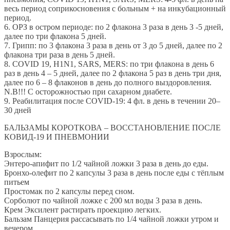
весь период соприкосновения с больным + на инкубационный
период.
6. ОРЗ в остром периоде: по 2 флакона 3 раза в день 3 -5 дней,
далее по три флакона 5 дней.
7. Грипп: по 3 флакона 3 раза в день от 3 до 5 дней, далее по 2
флакона три раза в день 5 дней.
8. COVID 19, H1N1, SARS, MERS: по три флакона в день 6
раз в день 4 – 5 дней, далее по 2 флакона 5 раз в день три дня,
далее по 6 – 8 флаконов в день до полного выздоровления.
N.B!!! С осторожностью при сахарном диабете.
9. Реабилитация после COVID-19: 4 фл. в день в течении 20–
30 дней
БАЛЬЗАМЫ КОРОТКОВА – ВОССТАНОВЛЕНИЕ ПОСЛЕ
КОВИД-19 И ПНЕВМОНИИ
Взрослым:
Энтеро-апифит по 1/2 чайной ложки 3 раза в день до еды.
Бронхо-олефит по 2 капсулы 3 раза в день после еды с тёплым
питьем
Простомак по 2 капсулы перед сном.
Сорболют по чайной ложке с 200 мл воды 3 раза в день.
Крем Эксилент растирать проекцию легких.
Бальзам Панцерия рассасывать по 1/4 чайной ложки утром и
вечером.