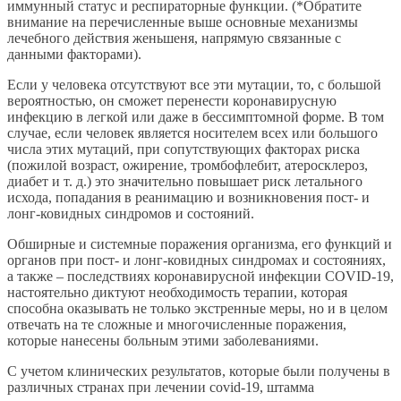
иммунный статус и респираторные функции. (*Обратите
внимание на перечисленные выше основные механизмы
лечебного действия женьшеня, напрямую связанные с
данными факторами).
Если у человека отсутствуют все эти мутации, то, с большой
вероятностью, он сможет перенести коронавирусную
инфекцию в легкой или даже в бессимптомной форме. В том
случае, если человек является носителем всех или большого
числа этих мутаций, при сопутствующих факторах риска
(пожилой возраст, ожирение, тромбофлебит, атеросклероз,
диабет и т. д.) это значительно повышает риск летального
исхода, попадания в реанимацию и возникновения пост- и
лонг-ковидных синдромов и состояний.
Обширные и системные поражения организма, его функций и
органов при пост- и лонг-ковидных синдромах и состояниях,
а также – последствиях коронавирусной инфекции COVID-19,
настоятельно диктуют необходимость терапии, которая
способна оказывать не только экстренные меры, но и в целом
отвечать на те сложные и многочисленные поражения,
которые нанесены больным этими заболеваниями.
С учетом клинических результатов, которые были получены в
различных странах при лечении covid-19, штамма