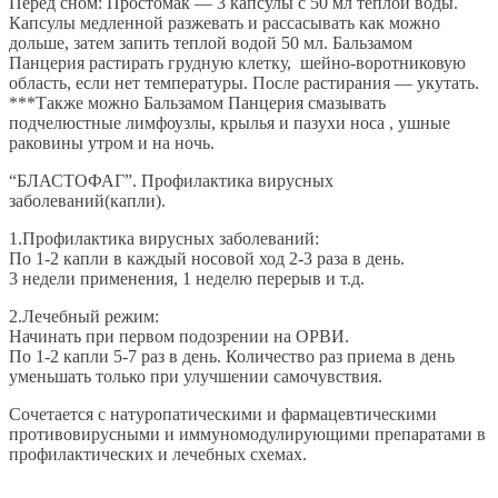
Перед сном: Простомак — 3 капсулы с 50 мл теплой воды.
Капсулы медленной разжевать и рассасывать как можно
дольше, затем запить теплой водой 50 мл. Бальзамом
Панцерия растирать грудную клетку, шейно-воротниковую
область, если нет температуры. После растирания — укутать.
***Также можно Бальзамом Панцерия смазывать
подчелюстные лимфоузлы, крылья и пазухи носа , ушные
раковины утром и на ночь.
“БЛАСТОФАГ”. Профилактика вирусных
заболеваний(капли).
1.Профилактика вирусных заболеваний:
По 1-2 капли в каждый носовой ход 2-3 раза в день.
3 недели применения, 1 неделю перерыв и т.д.
2.Лечебный режим:
Начинать при первом подозрении на ОРВИ.
По 1-2 капли 5-7 раз в день. Количество раз приема в день
уменьшать только при улучшении самочувствия.
Сочетается с натуропатическими и фармацевтическими
противовирусными и иммуномодулирующими препаратами в
профилактических и лечебных схемах.