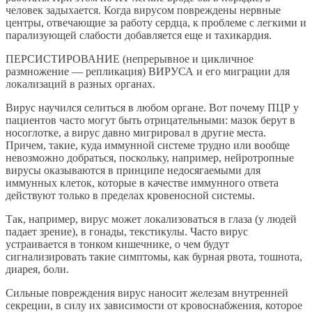
человек задыхается. Когда вирусом повреждены нервные
центры, отвечающие за работу сердца, к проблеме с легкими и
парализующей слабости добавляется еще и тахикардия.
ПЕРСИСТИРОВАНИЕ (непрерывное и цикличное
размножение — репликация) ВИРУСА и его миграции для
локализаций в разных органах.
Вирус научился селиться в любом органе. Вот почему ПЦР у
пациентов часто могут быть отрицательными: мазок берут в
носоглотке, а вирус давно мигрировал в другие места.
Причем, такие, куда иммунной системе трудно или вообще
невозможно добраться, поскольку, например, нейротропные
вирусы оказываются в принципе недосягаемыми для
иммунных клеток, которые в качестве иммунного ответа
действуют только в пределах кровеносной системы.
Так, например, вирус может локализоваться в глаза (у людей
падает зрение), в гонады, текстикулы. Часто вирус
устраивается в тонком кишечнике, о чем будут
сигнализировать такие симптомы, как бурная рвота, тошнота,
диарея, боли.
Сильные повреждения вирус наносит железам внутренней
секреции, в силу их зависимости от кровоснабжения, которое