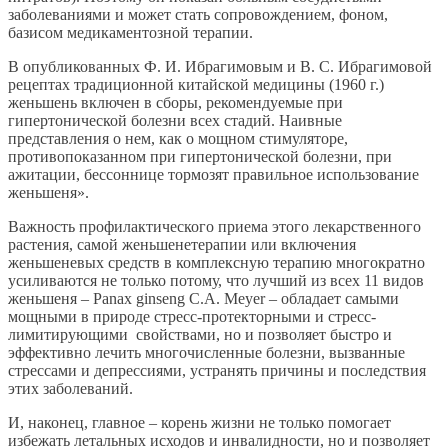
заболеваниями и может стать сопровождением, фоном,
базисом медикаментозной терапии.
В опубликованных Ф. И. Ибрагимовым и В. С. Ибрагимовой
рецептах традиционной китайской медицины (1960 г.)
женьшень включен в сборы, рекомендуемые при
гипертонической болезни всех стадий. Наивные
представления о нем, как о мощном стимуляторе,
противопоказанном при гипертонической болезни, при
ажитации, бессоннице тормозят правильное использование
женьшеня».
Важность профилактического приема этого лекарственного
растения, самой женьшенетерапии или включения
женьшеневых средств в комплексную терапию многократно
усиливаются не только потому, что лучший из всех 11 видов
женьшеня – Panax ginseng C.A. Meyer – обладает самыми
мощными в природе стресс-протекторными и стресс-
лимитирующими свойствами, но и позволяет быстро и
эффективно лечить многочисленные болезни, вызванные
стрессами и депрессиями, устранять причины и последствия
этих заболеваний.
И, наконец, главное – корень жизни не только помогает
избежать летальных исходов и инвалидности, но и позволяет