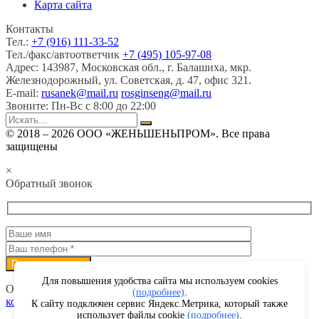
Карта сайта
Контакты
Тел.:
+7 (916) 111-33-52
Тел./факс/автоответчик
+7 (495) 105-97-08
Адрес:
143987, Московская обл., г. Балашиха, мкр.
Железнодорожный, ул. Советская, д. 47, офис 321.
E-mail:
rusanek@mail.ru
rosginseng@mail.ru
Звоните:
Пн-Вс с 8:00 до 22:00
© 2018 – 2026 ООО «ЖЕНЬШЕНЬПРОМ». Все права
защищены
×
Обратный звонок
Для повышения удобства сайта мы используем cookies
Отправляя данные, я соглашаюсь с условиями
Политики
(подробнее)
.
конфиденциальности
К сайту подключен сервис Яндекс.Метрика, который также
использует файлы cookie
(подробнее)
.