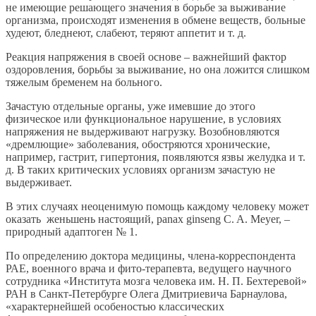
не имеющие решающего значения в борьбе за выживание
организма, происходят изменения в обмене веществ, больные
худеют, бледнеют, слабеют, теряют аппетит и т. д.
Реакция напряжения в своей основе – важнейший фактор
оздоровления, борьбы за выживание, но она ложится слишком
тяжелым бременем на больного.
Зачастую отдельные органы, уже имевшие до этого
физическое или функциональное нарушение, в условиях
напряжения не выдерживают нагрузку. Возобновляются
«дремлющие» заболевания, обостряются хронические,
например, гастрит, гипертония, появляются язвы желудка и т.
д. В таких критических условиях организм зачастую не
выдерживает.
В этих случаях неоценимую помощь каждому человеку может
оказать женьшень настоящий, panax ginseng C. A. Meyer, –
природный адаптоген № 1.
По определению доктора медицины, члена-корреспондента
РАЕ, военного врача и фито-терапевта, ведущего научного
сотрудника «Института мозга человека им. Н. П. Бехтеревой»
РАН в Санкт-Петербурге Олега Дмитриевича Барнаулова,
«характернейшей особеностью классических