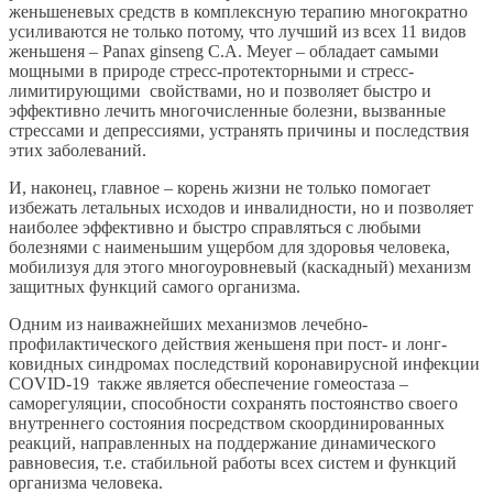
женьшеневых средств в комплексную терапию многократно
усиливаются не только потому, что лучший из всех 11 видов
женьшеня – Panax ginseng C.A. Meyer – обладает самыми
мощными в природе стресс-протекторными и стресс-
лимитирующими свойствами, но и позволяет быстро и
эффективно лечить многочисленные болезни, вызванные
стрессами и депрессиями, устранять причины и последствия
этих заболеваний.
И, наконец, главное – корень жизни не только помогает
избежать летальных исходов и инвалидности, но и позволяет
наиболее эффективно и быстро справляться с любыми
болезнями с наименьшим ущербом для здоровья человека,
мобилизуя для этого многоуровневый (каскадный) механизм
защитных функций самого организма.
Одним из наиважнейших механизмов лечебно-
профилактического действия женьшеня при пост- и лонг-
ковидных синдромах последствий коронавирусной инфекции
COVID-19 также является обеспечение гомеостаза –
саморегуляции, способности сохранять постоянство своего
внутреннего состояния посредством скоординированных
реакций, направленных на поддержание динамического
равновесия, т.е. стабильной работы всех систем и функций
организма человека.