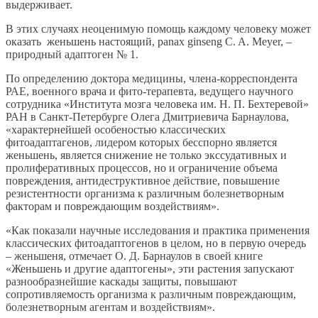
выдерживает.
В этих случаях неоценимую помощь каждому человеку может
оказать женьшень настоящий, panax ginseng C. A. Meyer, –
природный адаптоген № 1.
По определению доктора медицины, члена-корреспондента
РАЕ, военного врача и фито-терапевта, ведущего научного
сотрудника «Института мозга человека им. Н. П. Бехтеревой»
РАН в Санкт-Петербурге Олега Дмитриевича Барнаулова,
«характернейшей особеностью классических
фитоадаптагенов, лидером которых бесспорно является
женьшень, является снижение не только экссудативных и
пролиферативных процессов, но и ограничение объема
повреждения, антидеструктивное действие, повышение
резистентности организма к различным болезнетворным
факторам и повреждающим воздействиям».
«Как показали научные исследования и практика применения
классических фитоадаптогенов в целом, но в первую очередь
– женьшеня, отмечает О. Д. Барнаулов в своей книге
«Женьшень и другие адаптогены», эти растения запускают
разнообразнейшие каскады защиты, повышают
сопротивляемость организма к различным повреждающим,
болезнетворным агентам и воздействиям».