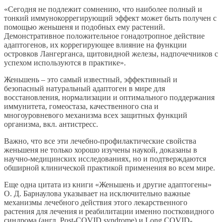
«Сегодня не подлежит сомнению, что наиболее полный и
тонкий иммунокоррегирующий эффект может быть получен с
помощью женьшеня и подобных ему растений.
Демонстративное положительное гонадотропное действие
адаптогенов, их коррегирующее влияние на функции
островков Лангерганса, щитовидной железы, надпочечников с
успехом используются в практике».
Женьшень – это самый известный, эффективный и
безопасный натуральный адаптоген в мире для
восстановления, нормализации и оптимального поддержания
иммунитета, гомеостаза, качественного сна и
многоуровневого механизма всех защитных функций
организма, вкл. антистресс.
Важно, что все эти лечебно-профилактические свойства
женьшеня не только хорошо изучены наукой, доказаны в
научно-медицинских исследованиях, но и подтверждаются
обширной клинической практикой применения во всем мире.
Еще одна цитата из книги «Женьшень и другие адаптогены»
О. Д. Барнаулова указывает на исключительно важные
механизмы лечебного действия этого лекарственного
растения для лечения и реабилитации именно постковидного
синдрома (англ. Post-COVID syndrome) и Long COVID-