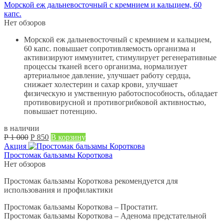
15 000.
Морской еж дальневосточный с кремнием и кальцием, 60
капс.
Нет обзоров
Морской еж дальневосточный с кремнием и кальцием,
60 капс. повышает сопротивляемость организма и
активизируют иммунитет, стимулирует регенеративные
процессы тканей всего организма, нормализует
артериальное давление, улучшает работу сердца,
снижает холестерин и сахар крови, улучшает
физическую и умственную работоспособность, обладает
противовирусной и противогрибковой активностью,
повышает потенцию.
в наличии
Первоначальная
Текущая
Р
1 000
Р
850
В корзину
цена
цена:
Акция
составляла
Р
Простомак бальзамы Короткова
Р
850.
Нет обзоров
1 000.
Простомак бальзамы Короткова рекомендуется для
использования и профилактики
Простомак бальзамы Короткова – Простатит.
Простомак бальзамы Короткова – Аденома предстательной