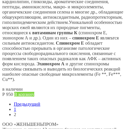
кардиолипин, гликозиды, ароматические соединения,
пептиды, аминокислоты, макро- и микроэлементы,
органичекские соединения селена и многие др., обладающие
общеукрепляющим, антиоксидантным, радиопротекторным,
гиполипидемическим действием.Уникальной особенностью
морских ежей являются их природные пигменты,
относящиеся к
витаминам группы К
(спинохром Е,
эхинохром А и др.). Один из них –
спинохром Е
являеьтся
сильным антиоксидантом.
Спинохром Е
обладает
способностью прерывать в организме патологические
процессы свободнорадикального окисления, связанные с
появлением таких опасных радикалов как АФК – активных
форм кислорода.
Эхинохром
А
и другие спинохромы
способны связывать и выводить из биологических реакций
наиболее опасные свободные микроэлементы (Fe **, Fe***,
Cu**).
в наличии
Р
950
В корзину
Предыдущий
1
2
ООО «ЖЕНЬШЕНЬПРОМ»