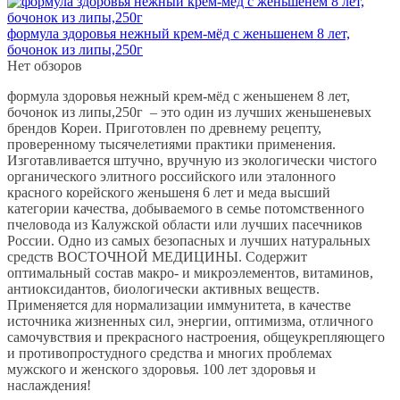
составляла
Р
Р
2 000.
2 300.
формула здоровья нежный крем-мёд с женьшенем 8 лет,
бочонок из липы,250г
Нет обзоров
формула здоровья нежный крем-мёд с женьшенем 8 лет,
бочонок из липы,250г – это один из лучших женьшеневых
брендов Кореи. Приготовлен по древнему рецепту,
проверенному тысячелетиями практики применения.
Изготавливается штучно, вручную из экологически чистого
органического элитного российского или эталонного
красного корейского женьшеня 6 лет и меда высший
категории качества, добываемого в семье потомственного
пчеловода из Калужской области или лучших пасечников
России. Одно из самых безопасных и лучших натуральных
средств ВОСТОЧНОЙ МЕДИЦИНЫ. Содержит
оптимальный состав макро- и микроэлементов, витаминов,
антиоксидантов, биологически активных веществ.
Применяется для нормализации иммунитета, в качестве
источника жизненных сил, энергии, оптимизма, отличного
самочувствия и прекрасного настроения, общеукрепляющего
и противопростудного средства и многих проблемах
мужского и женского здоровья. 100 лет здоровья и
наслаждения!