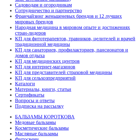
Садоводам и огородникам
Сотрудничество и партнерство
Франчайзинг женьшеневых брендов и 12 лучших
мировых брендов
Народная медицина в мировом опыте и достижениях
стран-лидеров
КП для фитотерапевтов, травников, целителей и врачей
традиционной медицины
КП для санаториев, профилакториев, пансионатов и
домов отдыха
КП для медицинских центров
КП для интернет-магазинов
КП для представителей страховой медицины
КП для сельхозпредприятий
Каталоги
Материалы, книги, статьи
Сертификаты
Вопросы и ответы
Подписка на рассылку
БАЛЬЗАМЫ КОРОТКОВА
Медовые бальзамы
Косметические бальзамы
Масляные бальзамы
Фитосвечи