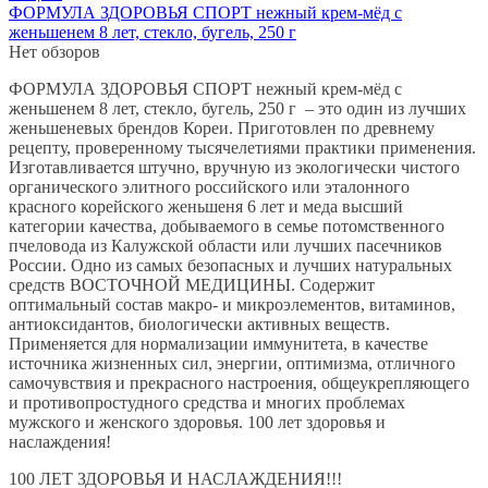
ФОРМУЛА ЗДОРОВЬЯ СПОРТ нежный крем-мёд с
женьшенем 8 лет, стекло, бугель, 250 г
Нет обзоров
ФОРМУЛА ЗДОРОВЬЯ СПОРТ нежный крем-мёд с
женьшенем 8 лет, стекло, бугель, 250 г – это один из лучших
женьшеневых брендов Кореи. Приготовлен по древнему
рецепту, проверенному тысячелетиями практики применения.
Изготавливается штучно, вручную из экологически чистого
органического элитного российского или эталонного
красного корейского женьшеня 6 лет и меда высший
категории качества, добываемого в семье потомственного
пчеловода из Калужской области или лучших пасечников
России. Одно из самых безопасных и лучших натуральных
средств ВОСТОЧНОЙ МЕДИЦИНЫ. Содержит
оптимальный состав макро- и микроэлементов, витаминов,
антиоксидантов, биологически активных веществ.
Применяется для нормализации иммунитета, в качестве
источника жизненных сил, энергии, оптимизма, отличного
самочувствия и прекрасного настроения, общеукрепляющего
и противопростудного средства и многих проблемах
мужского и женского здоровья. 100 лет здоровья и
наслаждения!
100 ЛЕТ ЗДОРОВЬЯ И НАСЛАЖДЕНИЯ!!!