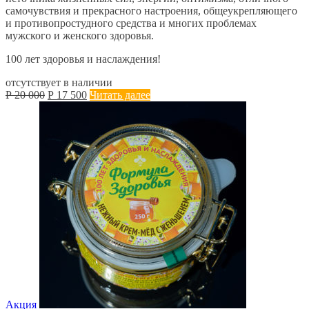
самочувствия и прекрасного настроения, общеукрепляющего
и противопростудного средства и многих проблемах
мужского и женского здоровья.
100 лет здоровья и наслаждения!
отсутствует в наличии
Первоначальная
Текущая
Р
20 000
Р
17 500
Читать далее
цена
цена:
составляла
Р
Р
17 500.
20 000.
Акция