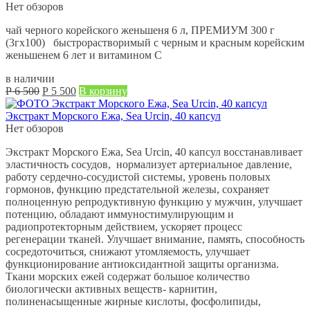
Нет обзоров
чай черного корейского женьшеня 6 л, ПРЕМИУМ 300 г
(3гх100) быстрорастворимый с черным и красным корейским
женьшенем 6 лет и витамином С
в наличии
Первоначальная
Текущая
Р
6 500
Р
5 500
В корзину
цена
цена:
составляла
Р
Экстракт Морского Ежа, Sea Urcin, 40 капсул
Р
5 500.
Нет обзоров
6 500.
Экстракт Морского Ежа, Sea Urcin, 40 капсул восстанавливает
эластичность сосудов, нормализует артериальное давление,
работу сердечно-сосудистой системы, уровень половых
гормонов, функцию предстательной железы, сохраняет
полноценную репродуктивную функцию у мужчин, улучшает
потенцию, обладают иммуностимулирующим и
радиопротекторным действием, ускоряет процесс
регенерации тканей. Улучшает внимание, память, способность
сосредоточиться, снижают утомляемость, улучшает
функционирование антиоксидантной защиты организма.
Ткани морских ежей содержат большое количество
биологически активных веществ- карнитин,
полиненасыщенные жирные кислоты, фосфолипиды,