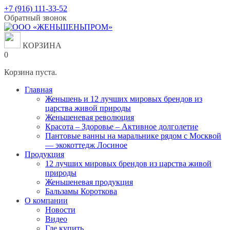
Перейти
+7 (916) 111-33-52
к
Обратный звонок
содержанию
КОРЗИНА
0
Корзина пуста.
Главная
Женьшень и 12 лучших мировых брендов из
царства живой природы
Женьшеневая революция
Красота – Здоровье – Активное долголетие
Пантовые ванны на маральнике рядом с Москвой
— экокоттедж Лосиное
Продукция
12 лучших мировых брендов из царства живой
природы
Женьшеневая продукция
Бальзамы Короткова
О компании
Новости
Видео
Где купить