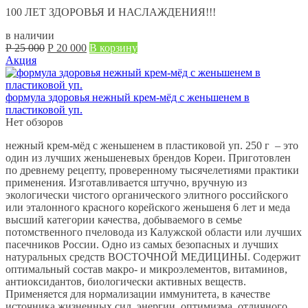
100 ЛЕТ ЗДОРОВЬЯ И НАСЛАЖДЕНИЯ!!!
в наличии
Первоначальная
Текущая
Р
25 000
Р
20 000
В корзину
цена
цена:
Акция
составляла
Р
Р
20 000.
25 000.
формула здоровья нежный крем-мёд с женьшенем в
пластиковой уп.
Нет обзоров
нежный крем-мёд с женьшенем в пластиковой уп. 250 г – это
один из лучших женьшеневых брендов Кореи. Приготовлен
по древнему рецепту, проверенному тысячелетиями практики
применения. Изготавливается штучно, вручную из
экологически чистого органического элитного российского
или эталонного красного корейского женьшеня 6 лет и меда
высший категории качества, добываемого в семье
потомственного пчеловода из Калужской области или лучших
пасечников России. Одно из самых безопасных и лучших
натуральных средств ВОСТОЧНОЙ МЕДИЦИНЫ. Содержит
оптимальный состав макро- и микроэлементов, витаминов,
антиоксидантов, биологически активных веществ.
Применяется для нормализации иммунитета, в качестве
источника жизненных сил, энергии, оптимизма, отличного