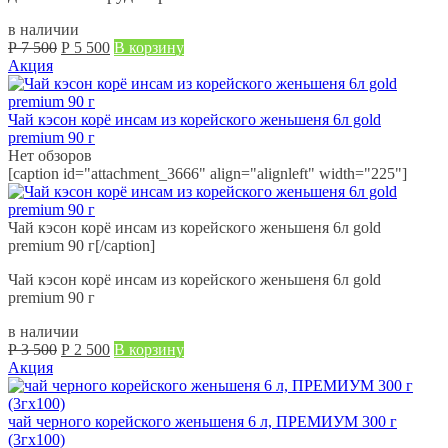
в наличии
Первоначальная
Текущая
Р
7 500
Р
5 500
В корзину
цена
цена:
Акция
составляла
Р
Р
5 500.
7 500.
Чай кэсон корё инсам из корейского женьшеня 6л gold
premium 90 г
Нет обзоров
[caption id="attachment_3666" align="alignleft" width="225"]
Чай кэсон корё инсам из корейского женьшеня 6л gold
premium 90 г[/caption]
Чай кэсон корё инсам из корейского женьшеня 6л gold
premium 90 г
в наличии
Первоначальная
Текущая
Р
3 500
Р
2 500
В корзину
цена
цена:
Акция
составляла
Р
Р
2 500.
3 500.
чай черного корейского женьшеня 6 л, ПРЕМИУМ 300 г
(3гх100)