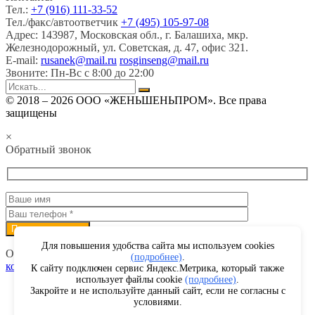
Тел.:
+7 (916) 111-33-52
Тел./факс/автоответчик
+7 (495) 105-97-08
Адрес:
143987, Московская обл., г. Балашиха, мкр.
Железнодорожный, ул. Советская, д. 47, офис 321.
E-mail:
rusanek@mail.ru
rosginseng@mail.ru
Звоните:
Пн-Вс с 8:00 до 22:00
© 2018 – 2026 ООО «ЖЕНЬШЕНЬПРОМ». Все права
защищены
×
Обратный звонок
Для повышения удобства сайта мы используем cookies
Отправляя данные, я соглашаюсь с условиями
Политики
(подробнее)
.
конфиденциальности
К сайту подключен сервис Яндекс.Метрика, который также
использует файлы cookie
(подробнее)
.
Заполняя любые формы на данном сайте вы подтверждаете свое
Закройте и не используйте данный сайт, если не согласны с
совершеннолетие и соглашаетесь на обработку персональных данных в
условиями.
соответствии с
Условиями.