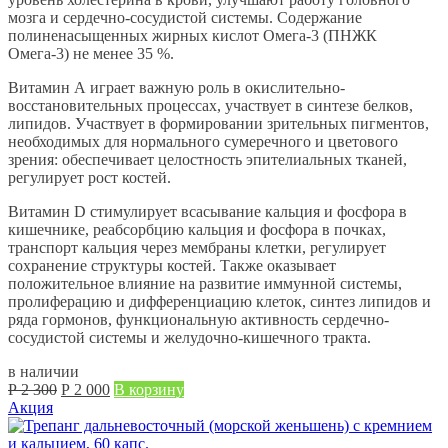
мозга и сердечно-сосудистой системы. Содержание
полиненасыщенных жирных кислот Омега-3 (ПНЖК
Омега-3) не менее 35 %.
Витамин А играет важную роль в окислительно-
восстановительных процессах, участвует в синтезе белков,
липидов. Участвует в формировании зрительных пигментов,
необходимых для нормального сумеречного и цветового
зрения: обеспечивает целостность эпителиальных тканей,
регулирует рост костей.
Витамин D стимулирует всасывание кальция и фосфора в
кишечнике, реабсорбцию кальция и фосфора в почках,
транспорт кальция через мембраны клетки, регулирует
сохранение структуры костей. Также оказывает
положительное влияние на развитие иммунной системы,
пролиферацию и дифференциацию клеток, синтез липидов и
ряда гормонов, функциональную активность сердечно-
сосудистой системы и желудочно-кишечного тракта.
в наличии
Первоначальная
Текущая
Р
2 300
Р
2 000
В корзину
цена
цена:
Акция
составляла
Р
Р
2 000.