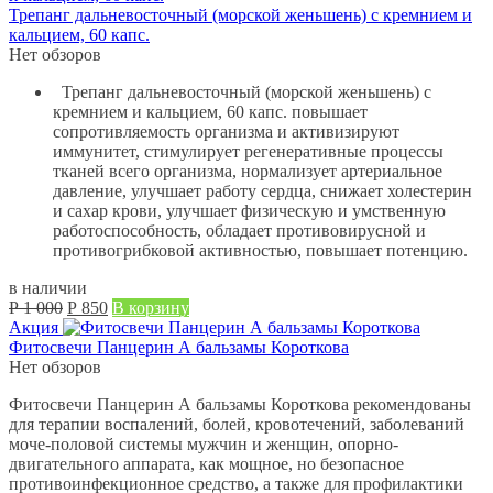
2 300.
Трепанг дальневосточный (морской женьшень) с кремнием и
кальцием, 60 капс.
Нет обзоров
Трепанг дальневосточный (морской женьшень) с
кремнием и кальцием, 60 капс. повышает
сопротивляемость организма и активизируют
иммунитет, стимулирует регенеративные процессы
тканей всего организма, нормализует артериальное
давление, улучшает работу сердца, снижает холестерин
и сахар крови, улучшает физическую и умственную
работоспособность, обладает противовирусной и
противогрибковой активностью, повышает потенцию.
в наличии
Первоначальная
Текущая
Р
1 000
Р
850
В корзину
цена
цена:
Акция
составляла
Р
Фитосвечи Панцерин А бальзамы Короткова
Р
850.
Нет обзоров
1 000.
Фитосвечи Панцерин А бальзамы Короткова рекомендованы
для терапии воспалений, болей, кровотечений, заболеваний
моче-половой системы мужчин и женщин, опорно-
двигательного аппарата, как мощное, но безопасное
противоинфекционное средство, а также для профилактики