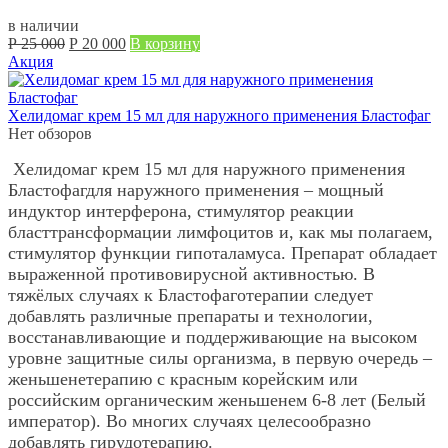
в наличии
Первоначальная
Текущая
Р
25 000
Р
20 000
В корзину
цена
цена:
Акция
составляла
Р
Р
20 000.
25 000.
Хелидомаг крем 15 мл для наружного применения Бластофаг
Нет обзоров
Хелидомаг крем 15 мл для наружного применения
Бластофагдля наружного применения – мощный
индуктор интерферона, стимулятор реакции
бласттрансформации лимфоцитов и, как мы полагаем,
стимулятор функции гипоталамуса. Препарат обладает
выраженной противовирусной активностью. В
тяжёлых случаях к Бластофаготерапии следует
добавлять различные препараты и технологии,
восстанавливающие и поддерживающие на высоком
уровне защитные силы организма, в первую очередь –
женьшенетерапию с красным корейским или
российским органическим женьшенем 6-8 лет (Белый
император). Во многих случаях целесообразно
добавлять гирудотерапию.