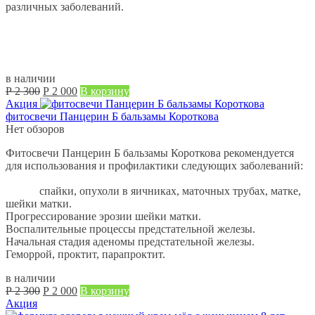
различных заболеваний.
в наличии
Первоначальная
Текущая
Р
2 300
Р
2 000
В корзину
цена
цена:
Акция
составляла
Р
фитосвечи Панцерин Б бальзамы Короткова
Р
2 000.
Нет обзоров
2 300.
Фитосвечи Панцерин Б бальзамы Короткова рекомендуется
для использования и профилактики следующих заболеваний:
спайки, опухоли в яичниках, маточных трубах, матке,
шейки матки.
Прогрессирование эрозии шейки матки.
Воспалительные процессы предстательной железы.
Начальная стадия аденомы предстательной железы.
Геморрой, проктит, парапроктит.
в наличии
Первоначальная
Текущая
Р
2 300
Р
2 000
В корзину
цена
цена:
Акция