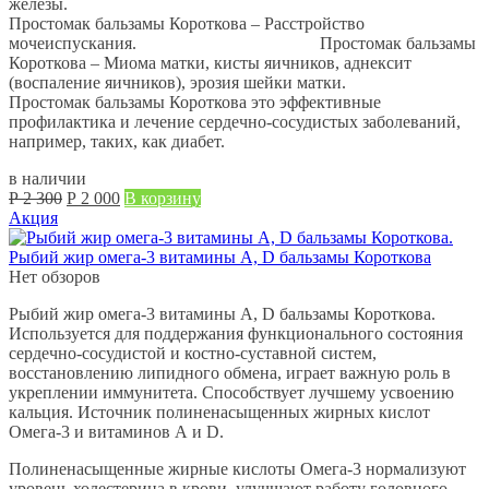
железы.
Простомак бальзамы Короткова – Расстройство
мочеиспускания. Простомак бальзамы
Короткова – Миома матки, кисты яичников, аднексит
(воспаление яичников), эрозия шейки матки.
Простомак бальзамы Короткова это эффективные
профилактика и лечение сердечно-сосудистых заболеваний,
например, таких, как диабет.
в наличии
Первоначальная
Текущая
Р
2 300
Р
2 000
В корзину
цена
цена:
Акция
составляла
Р
Р
2 000.
Рыбий жир омега-3 витамины А, D бальзамы Короткова
2 300.
Нет обзоров
Рыбий жир омега-3 витамины А, D бальзамы Короткова.
Используется для поддержания функционального состояния
сердечно-сосудистой и костно-суставной систем,
восстановлению липидного обмена, играет важную роль в
укреплении иммунитета. Способствует лучшему усвоению
кальция. Источник полиненасыщенных жирных кислот
Омега-3 и витаминов А и D.
Полиненасыщенные жирные кислоты Омега-3 нормализуют
уровень холестерина в крови, улучшают работу головного