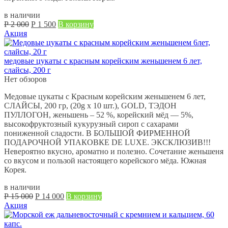
в наличии
Первоначальная
Текущая
Р
2 000
Р
1 500
В корзину
цена
цена:
Акция
составляла
Р
Р
1 500.
2 000.
медовые цукаты с красным корейским женьшенем 6 лет,
слайсы, 200 г
Нет обзоров
Медовые цукаты с Красным корейским женьшенем 6 лет,
СЛАЙСЫ, 200 гр, (20g х 10 шт.), GOLD, ТЭДОН
ПУЛЛОГОН, женьшень – 52 %, корейский мёд — 5%,
высокофруктозный кукурузный сироп с сахарами
пониженной сладости. В БОЛЬШОЙ ФИРМЕННОЙ
ПОДАРОЧНОЙ УПАКОВКЕ DE LUXE. ЭКСКЛЮЗИВ!!!
Невероятно вкусно, ароматно и полезно. Сочетание женьшеня
со вкусом и пользой настоящего корейского мёда. Южная
Корея.
в наличии
Первоначальная
Текущая
Р
15 000
Р
14 000
В корзину
цена
цена:
Акция
составляла
Р
Р
14 000.