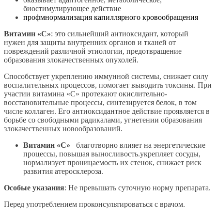
биостимулирующее действие
профмнормализация капиллярного кровообращения
Витамин «С»
: это
cильнейший антиоксидант, который
нужен для защиты внутренних органов и тканей от
повреждений различной этиологии, предотвращение
образования злокачественных опухолей.
Способствует укреплению иммунной системы, снижает силу
воспалительных процессов, помогает выводить токсины. П
ри
участии витамина «С» протекают окислительно-
восстановительные процессы, синтезируется белок, в том
числе коллаген. Его
антиоксидантное действие проявляется в
борьбе со свободными радикалами, угнетении образования
злокачественных новообразований.
Витамин «С»
благотворно влияет на энергетические
процессы, повышая выносливость.
укрепляет сосуды,
нормализует проницаемость их стенок, снижает риск
развития атеросклероза.
Особые указания
:
Не превышать суточную норму препарата.
Перед употреблением проконсультироваться с врачом.