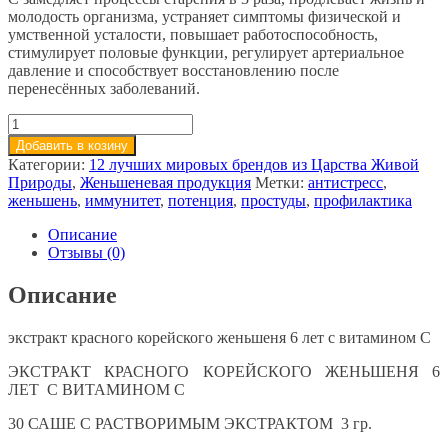
молодость организма, устраняет симптомы физической и
2 700.
умственной усталости, повышает работоспособность,
стимулирует половые функции, регулирует артериальное
давление и способствует восстановлению после
перенесённых заболеваний.
Добавить в козину
Категории:
12 лучших мировых брендов из Царства Живой
Природы
,
Женьшеневая продукция
Метки:
антистресс
,
женьшень
,
иммунитет
,
потенция
,
простуды
,
профилактика
Описание
Отзывы (0)
Описание
экстракт красного корейского женьшеня 6 лет с витамином С
ЭКСТРАКТ КРАСНОГО КОРЕЙСКОГО ЖЕНЬШЕНЯ 6
ЛЕТ С ВИТАМИНОМ С
30 САШЕ С РАСТВОРИМЫМ ЭКСТРАКТОМ 3 гр.