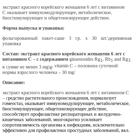
экстракт красного корейского женьшеня 6 лет с витамином
С
оказывает иммуномодулирующее, метаболическое,
биостимулирующее и общетонизирующее действие.
Форма выпуска и упаковка:
фольгированный пакет-саше 3 гр. х 30 шт.\деревянная
упаковка
Состав
: экстракт красного корейского женьшеня 6 лет с
витамином С – с содержанием
ginsenosides Rg
, Rb
and Rg
1
1
3
, vitamin
С – половина суточной
в сумме не менее 3 mg\g
нормы взрослого человека – 30 mg/
Описание:
экстракт красного корейского женьшеня 6 лет с витамином С
– с
редство растительного происхождения, нормализует
гомеостаз, оказывает иммуномодулирующее, метаболическое,
биостимулирующее, общетонизирующее действие,
способствует профилактике респираторных и желудочно-
кишечных заболеваний, многократно усиливает
сопротивляемость организма к инфекциям, исключительно
эффективен для профилактики простудных заболеваний, вкл.