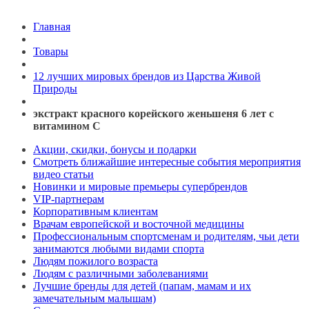
Главная
Товары
12 лучших мировых брендов из Царства Живой
Природы
экстракт красного корейского женьшеня 6 лет с
витамином С
Акции, скидки, бонусы и подарки
Смотреть ближайшие интересные события мероприятия
видео статьи
Новинки и мировые премьеры супербрендов
VIP-партнерам
Корпоративным клиентам
Врачам европейской и восточной медицины
Профессиональным спортсменам и родителям, чьи дети
занимаются любыми видами спорта
Людям пожилого возраста
Людям с различными заболеваниями
Лучшие бренды для детей (папам, мамам и их
замечательным малышам)