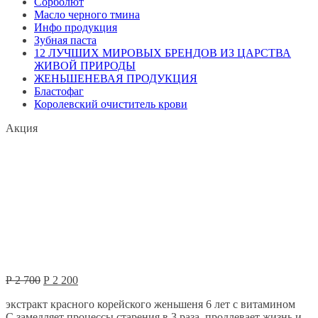
Сорболют
Масло черного тмина
Инфо продукция
Зубная паста
12 ЛУЧШИХ МИРОВЫХ БРЕНДОВ ИЗ ЦАРСТВА
ЖИВОЙ ПРИРОДЫ
ЖЕНЬШЕНЕВАЯ ПРОДУКЦИЯ
Бластофаг
Королевский очиститель крови
Акция
Первоначальная
Текущая
Р
2 700
Р
2 200
цена
цена:
экстракт красного корейского женьшеня 6 лет с витамином
составляла
Р
С
замедляет процессы старения в 3 раза, продлевает жизнь и
Р
2 200.