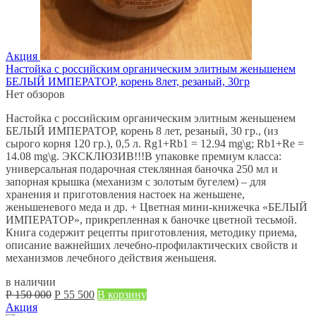
Акция
Настойка с российским органическим элитным женьшенем
БЕЛЫЙ ИМПЕРАТОР, корень 8лет, резаный, 30гр
Нет обзоров
Настойка с российским органическим элитным женьшенем
БЕЛЫЙ ИМПЕРАТОР, корень 8 лет, резаный, 30 гр., (из
сырого корня 120 гр.), 0,5 л. Rg1+Rb1 = 12.94 mg\g; Rb1+Re =
14.08 mg\g. ЭКСКЛЮЗИВ!!!В упаковке премиум класса:
универсальная подарочная стеклянная баночка 250 мл и
запорная крышка (механизм с золотым бугелем) – для
хранения и приготовления настоек на женьшене,
женьшеневого меда и др. + Цветная мини-книжечка «БЕЛЫЙ
ИМПЕРАТОР», прикрепленная к баночке цветной тесьмой.
Книга содержит рецепты приготовления, методику приема,
описание важнейших лечебно-профилактических свойств и
механизмов лечебного действия женьшеня.
в наличии
Первоначальная
Текущая
Р
150 000
Р
55 500
В корзину
цена
цена:
Акция