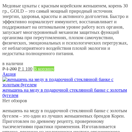
Медовые цукаты с красным корейским женьшенем, корень 30
гр., GOLD – это самый мощный природный источник
энергии, здоровья, красоты и активного долголетия. Быстро и
эффективно нормализует иммунитет, восстанавливает и
поддерживает на оптимальном уровне работу всех органов,
запускает многоуровневый механизм защитных функций
организма при переутомлениях, плохом самочувствии,
физических, эмоциональных и психологических перегрузках,
от неблагоприятного воздействия плохой экологии и
недостатка полноценного питания.
в наличии
Первоначальная
Текущая
Р
1 200
Р
1 100
В корзину
цена
цена:
Акция
составляла
Р
Р
1 100.
1 200.
женьшень на меду в подарочной стеклянной банке с золотым
бугелем
Нет обзоров
женьшень на меду в подарочной стеклянной банке с золотым
бугелем – это один из лучших женьшеневых брендов Кореи.
Приготовлен по древнему рецепту, проверенному
тысячелетиями практики применения. Изготавливается
штучно, вручную из экологически чистого органического