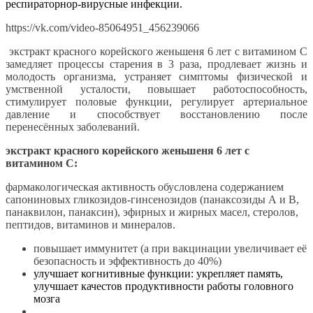
респираторнор-вирусные инфекции.
https://vk.com/video-85064951_456239066
экстракт красного корейского женьшеня 6 лет с витамином С
замедляет процессы старения в 3 раза, продлевает жизнь и
молодость организма, устраняет симптомы физической и
умственной усталости, повышает работоспособность,
стимулирует половые функции, регулирует артериальное
давление и способствует восстановлению после
перенесённых заболеваний.
экстракт красного корейского женьшеня 6 лет с
витамином С:
фармакологическая активность обусловлена содержанием
сапониновых гликозидов-гинсенозидов (панаксозиды А и В,
панаквилон, панаксин), эфирных и жирных масел, стеролов,
пептидов, витаминов и минералов.
повышает иммунитет (а при вакцинации увеличивает её
безопасность и эффективность до 40%)
улучшает когнитивные функции: укрепляет память,
улучшает качестов продуктивности работы головного
мозга