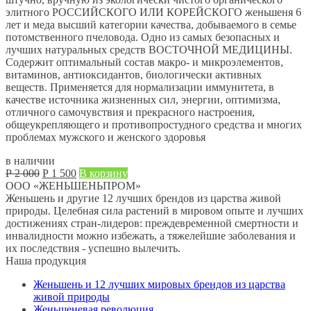
элитного РОССИЙСКОГО ИЛИ КОРЕЙСКОГО женьшеня 6
лет и меда высший категории качества, добываемого в семье
потомственного пчеловода. Одно из самых безопасных и
лучших натуральных средств ВОСТОЧНОЙ МЕДИЦИНЫ.
Содержит оптимальный состав макро- и микроэлементов,
витаминов, антиоксидантов, биологически активных
веществ. Применяется для нормализации иммунитета, в
качестве источника жизненных сил, энергии, оптимизма,
отличного самочувствия и прекрасного настроения,
общеукрепляющего и противопростудного средства и многих
проблемах мужского и женского здоровья
в наличии
Первоначальная
Текущая
Р
2 000
Р
1 500
В корзину
цена
цена:
ООО «ЖЕНЬШЕНЬПРОМ»
составляла
Р
Женьшень и другие 12 лучших брендов из царства живой
Р
1 500.
природы. Целебная сила растений в мировом опыте и лучших
2 000.
достижениях стран-лидеров: преждевременной смертности и
инвалидности можно избежать, а тяжелейшие заболевания и
их последствия - успешно вылечить.
Наша продукция
Женьшень и 12 лучших мировых брендов из царства
живой природы
Женьшеневая революция