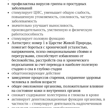
профилактика вирусов гриппа и простудных
заболеваний
стимулирует
ЦНС
, уменьшает общую слабость,
повышенную утомляемость, сонливость, частую
заболеваемость
значительно улучшает выносливость,
производительность, умственную и физическую
работоспособность
стимулирует половую функцию
Антистресс номер 1 в Царстве Живой Природы,
помогает бороться с хронической усталостью,
напряжением, психо-эмоциональными сбоями и
перегрузками, способствует избавлению от
беспокойства, расстройств сна и хронического
недосыпания за счет перевода в наиболее полезную
стадию о сна в глубоко стадии
общетонизирующее действие
замедление процессов старения, сохранение здоровья
человека в любом возрасте
общее омоложение организма, положительное влияние
на состояние кожи и внутренних органов
снижает содержание холестерина и глюкозы в крови
активирует деинтоксикационные функции организма, в
частности – стимулирует деятельность надпочечников
оказывает адаптогенное, метаболическое,