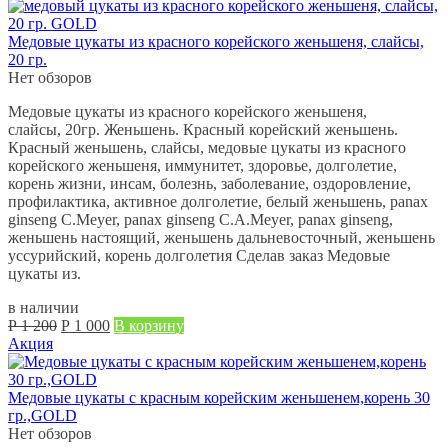
составляла
Р
Р
55 500.
150 000.
Медовые цукаты из красного корейского женьшеня, слайсы,
20 гр.
Нет обзоров
Медовые цукаты из красного корейского женьшеня,
слайсы, 20гр. Женьшень. Красный корейский женьшень.
Красный женьшень, слайсы, медовые цукаты из красного
корейского женьшеня, иммунитет, здоровье, долголетие,
корень жизни, инсам, болезнь, заболевание, оздоровление,
профилактика, активное долголетие, белый женьшень, panax
ginseng C.Meyer, panax ginseng C.A.Meyer, panax ginseng,
женьшень настоящий, женьшень дальневосточный, женьшень
уссурийский, корень долголетия Сделав заказ Медовые
цукаты из.
в наличии
Первоначальная
Текущая
Р
1 200
Р
1 000
В корзину
цена
цена:
Акция
составляла
Р
Р
1 000.
1 200.
Медовые цукаты с красным корейским женьшенем,корень 30
гр.,GOLD
Нет обзоров