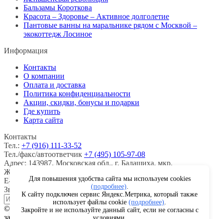
Бальзамы Короткова
Красота – Здоровье – Активное долголетие
Пантовые ванны на маральнике рядом с Москвой –
экокоттедж Лосиное
Информация
Контакты
О компании
Оплата и доставка
Политика конфиденциальности
Акции, скидки, бонусы и подарки
Где купить
Карта сайта
Контакты
Тел.:
+7 (916) 111-33-52
Тел./факс/автоответчик
+7 (495) 105-97-08
Адрес:
143987, Московская обл., г. Балашиха, мкр.
Железнодорожный, ул. Советская, д. 47, офис 321.
Для повышения удобства сайта мы используем cookies
E-mail:
rusanek@mail.ru
rosginseng@mail.ru
(подробнее)
.
Звоните:
Пн-Вс с 8:00 до 22:00
К сайту подключен сервис Яндекс.Метрика, который также
использует файлы cookie
(подробнее)
.
© 2018 – 2026 ООО «ЖЕНЬШЕНЬПРОМ». Все права
Закройте и не используйте данный сайт, если не согласны с
защищены
условиями.