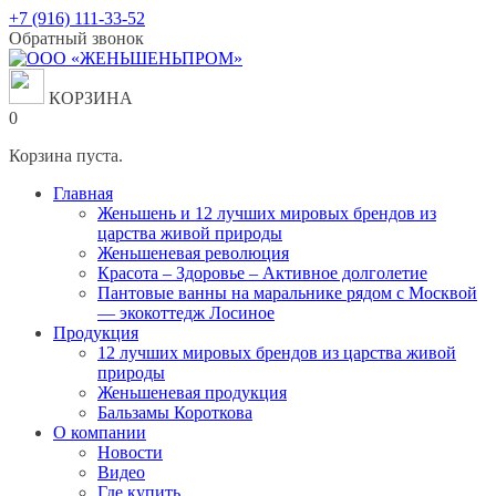
Перейти
+7 (916) 111-33-52
к
Обратный звонок
содержанию
КОРЗИНА
0
Корзина пуста.
Главная
Женьшень и 12 лучших мировых брендов из
царства живой природы
Женьшеневая революция
Красота – Здоровье – Активное долголетие
Пантовые ванны на маральнике рядом с Москвой
— экокоттедж Лосиное
Продукция
12 лучших мировых брендов из царства живой
природы
Женьшеневая продукция
Бальзамы Короткова
О компании
Новости
Видео
Где купить