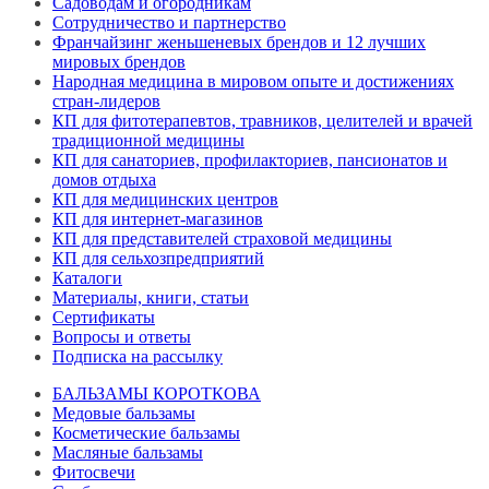
Садоводам и огородникам
Сотрудничество и партнерство
Франчайзинг женьшеневых брендов и 12 лучших
мировых брендов
Народная медицина в мировом опыте и достижениях
стран-лидеров
КП для фитотерапевтов, травников, целителей и врачей
традиционной медицины
КП для санаториев, профилакториев, пансионатов и
домов отдыха
КП для медицинских центров
КП для интернет-магазинов
КП для представителей страховой медицины
КП для сельхозпредприятий
Каталоги
Материалы, книги, статьи
Сертификаты
Вопросы и ответы
Подписка на рассылку
БАЛЬЗАМЫ КОРОТКОВА
Медовые бальзамы
Косметические бальзамы
Масляные бальзамы
Фитосвечи