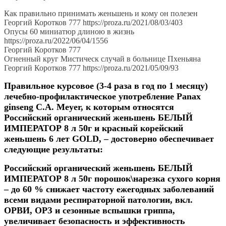
Как правильно принимать женьшень и кому он полезен
Георгий Коротков 777 https://proza.ru/2021/08/03/403
Опусы 60 миниатюр длиною в жизнь
https://proza.ru/2022/06/04/1556
Георгий Коротков 777
Огненный круг Мистическ случай в больнице Пхеньяна
Георгий Коротков 777 https://proza.ru/2021/05/09/93
Правильное курсовое (3-4 раза в год по 1 месяцу)
лечебно-
профилактическое употребление
Panax
ginseng C.A. Meyer,
к которым относятся
Российский органический женьшень БЕЛЫЙ
ИМПЕРАТОР 8 л 50г
и красный корейский
женьшень 6 лет
GOLD
, – достоверно обеспечивает
следующие результаты:
Российский органический женьшень БЕЛЫЙ
ИМПЕРАТОР 8 л 50г порошок\нарезка сухого корня
–
до 60 % снижает частоту ежегодных заболеваний
всеми видами респираторной патологии, вкл.
ОРВИ, ОРЗ и сезонные вспышки грипп
а,
увеличивает безопасность и эффективность