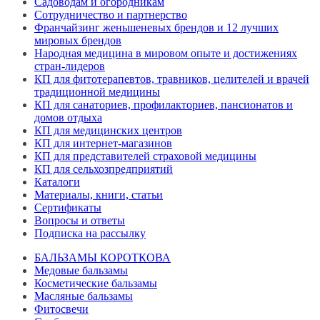
Садоводам и огородникам
Сотрудничество и партнерство
Франчайзинг женьшеневых брендов и 12 лучших
мировых брендов
Народная медицина в мировом опыте и достижениях
стран-лидеров
КП для фитотерапевтов, травников, целителей и врачей
традиционной медицины
КП для санаториев, профилакториев, пансионатов и
домов отдыха
КП для медицинских центров
КП для интернет-магазинов
КП для представителей страховой медицины
КП для сельхозпредприятий
Каталоги
Материалы, книги, статьи
Сертификаты
Вопросы и ответы
Подписка на рассылку
БАЛЬЗАМЫ КОРОТКОВА
Медовые бальзамы
Косметические бальзамы
Масляные бальзамы
Фитосвечи