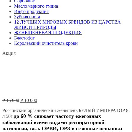
Сорболют
Масло черного тмина
Инфо продукция
Зубная паста
12 ЛУЧШИХ МИРОВЫХ БРЕНДОВ ИЗ ЦАРСТВА
ЖИВОЙ ПРИРОДЫ
ЖЕНЬШЕНЕВАЯ ПРОДУКЦИЯ
Бластофаг
Королевский очиститель крови
Акция
Первоначальная
Текущая
Р
15 000
Р
10 000
цена
цена:
Российский органический женьшень БЕЛЫЙ ИМПЕРАТОР 8
составляла
Р
до 60 % снижает частоту ежегодных
Р
10 000.
л 50г
15 000.
заболеваний всеми видами респираторной
патологии, вкл. ОРВИ, ОРЗ и сезонные вспышки