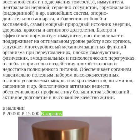
восстановления и поддержания гомеостаза, иммунитета,
центральной нервной, сердечно-сосудистой, гормональной
(эндокринной) и др. важнейших систем, опорно-
двигательного аппарата, избавлению от болей и
воспалений, самый мощный природный источник энергии,
здоровья, красоты и активного долголетия. Быстро и
эффективно нормализует иммунитет, восстанавливает и
поддерживает на оптимальном уровне работу всех органов,
запускает многоуровневый механизм защитных функций
организма при переутомлениях, плохом самочувствии,
физических, эмоциональных и психологических перегрузках,
от неблагоприятного воздействия плохой экологии и
недостатка полноценного питания. Обеспечивает организм
максимально полезным набором высококачественных
отлично усваиваемых микро- и макроэлементов, витаминов,
сапонинов и др. биологически активных веществ,
обеспечивающих профилактику большинства заболеваний,
активное долголетие и высочайшее качество жизни.
в наличии
Первоначальная
Текущая
Р
20 000
Р
15 000
В корзину
цена
цена:
составляла
Р
Р
15 000.
20 000.