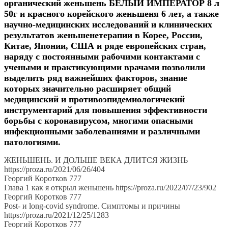
органический женьшень БЕЛЫЙ ИМПЕРАТОР 8 л
50г
и красного корейского женьшеня 6 лет, а также
научно-медицинских исследований и клинических
результатов женьшенетерапии в Корее, России,
Китае, Японии, США и ряде европейских стран,
наряду с постоянными рабочими контактами с
учеными и практикующими врачами позвол
или
выделить
ряд важнейших факторов,
знание
которых
значительно расширяет
общий
медицинский и противоэпидемиологичекий
инструментарий для повышения эффективности
борьбы с коронавирусом,
многими
опасны
ми
инфекционны
ми
заболевани
ями и различными
патологиями
.
ЖЕНЬШЕНЬ. И ДОЛЬШЕ ВЕКА ДЛИТСЯ ЖИЗНЬ
https://proza.ru/2021/06/26/404
Георгий Коротков 777
Глава 1 как я открыл женьшень https://proza.ru/2022/07/23/902
Георгий Коротков 777
Post- и long-covid syndrome. Симптомы и причины
https://proza.ru/2021/12/25/1283
Георгий Коротков 777