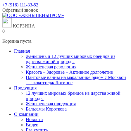
Перейти
+7 (916) 111-33-52
к
Обратный звонок
содержанию
КОРЗИНА
0
Корзина пуста.
Главная
Женьшень и 12 лучших мировых брендов из
царства живой природы
Женьшеневая революция
Красота – Здоровье – Активное долголетие
Пантовые ванны на маральнике рядом с Москвой
— экокоттедж Лосиное
Продукция
12 лучших мировых брендов из царства живой
природы
Женьшеневая продукция
Бальзамы Короткова
О компании
Новости
Видео
Где купить