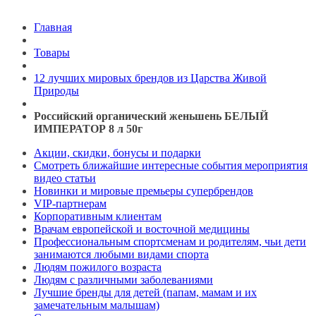
Главная
Товары
12 лучших мировых брендов из Царства Живой
Природы
Российский органический женьшень БЕЛЫЙ
ИМПЕРАТОР 8 л 50г
Акции, скидки, бонусы и подарки
Смотреть ближайшие интересные события мероприятия
видео статьи
Новинки и мировые премьеры супербрендов
VIP-партнерам
Корпоративным клиентам
Врачам европейской и восточной медицины
Профессиональным спортсменам и родителям, чьи дети
занимаются любыми видами спорта
Людям пожилого возраста
Людям с различными заболеваниями
Лучшие бренды для детей (папам, мамам и их
замечательным малышам)