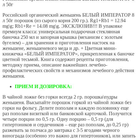
л 50г
Российский органический женьшень БЕЛЫЙ ИМПЕРАТОР 8
л 50г порошок (из сырого корня 200 гр.). Rg1+Rb1 = 12.94
mg\g; Rb1+Re = 14.08 mg\g. ЭКСКЛЮЗИВ!!! В упаковке
премиум класса: универсальная подарочная стеклянная
баночка 250 мл и запорная крышка (механизм с золотым
бугелем) – для хранения и приготовления настоек на
женьшене, женьшеневого меда и др. + Цветная мини-
книжечка «БЕЛЫЙ ИМПЕРАТОР», прикрепленная к баночке
цветной тесьмой. Книга содержит рецепты приготовления,
методику приема, описание важнейших лечебно-
профилактических свойств и механизмов лечебного действия
женьшеня.
ПРИЕМ И ДОЗИРОВКА:
В чайной ложке без горки всегда 2 гр. порошка\пудры
женьшеня. Высыпайте порошок горкой из чайной ложки без
горки на фольгу. Делите пополам и каждую половинку еще
раз пополам визиткой или банковской карточкой. Получится
четыре порции по 0,5 гр. Одну порцию – 0,5 гр (для
гипертоников и сердечников – еще раз пополам, до 0,25 гр)
разжевать за полчаса до завтрака с 3-5 ягодами черного
винограда (особенно это важно для гипертоников), или запить