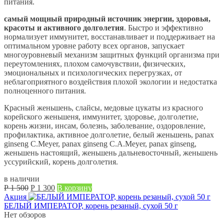
питания.
самый мощный природный источник энергии, здоровья,
красоты и активного долголетия
. Быстро и эффективно
нормализует иммунитет, восстанавливает и поддерживает на
оптимальном уровне работу всех органов, запускает
многоуровневый механизм защитных функций организма при
переутомлениях, плохом самочувствии, физических,
эмоциональных и психологических перегрузках, от
неблагоприятного воздействия плохой экологии и недостатка
полноценного питания.
Красный женьшень, слайсы, медовые цукаты из красного
корейского женьшеня, иммунитет, здоровье, долголетие,
корень жизни, инсам, болезнь, заболевание, оздоровление,
профилактика, активное долголетие, белый женьшень, panax
ginseng C.Meyer, panax ginseng C.A.Meyer, panax ginseng,
женьшень настоящий, женьшень дальневосточный, женьшень
уссурийский, корень долголетия.
в наличии
Первоначальная
Текущая
Р
1 500
Р
1 300
В корзину
цена
цена:
Акция
составляла
Р
БЕЛЫЙ ИМПЕРАТОР, корень резаный, сухой 50 г
Р
1 300.
Нет обзоров
1 500.