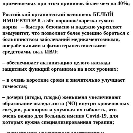
применяемых при этом прививок более чем на 40%;
Российский органический женьшень БЕЛЫЙ
ИМПЕРАТОР 8 л 50г порошок\нарезка сухого
корня – быстро, безопасно и надежно укрепляет
иммунитет,
что позволяет более успешно бороться с
большинством заболеваний медикаментозными,
операбельными и физиотерапевтическими
средствами, вкл. ИВЛ;
– обеспечивает активизацию целого каскада
защитных функций организма на всех уровнях;
– в очень короткие сроки и значительно улучшает
гомеостаз;
–
дочери (
ягоды,
плоды)
женьшеня увеличивают
образование оксида азота (NO) внутри кровеносных
сосудов, расширяя и улучшая их гибкость, что
очень важно для больных
именно Covi
d-19,
для
которых нужна специализированная терапия;
– существенно увеличивает адаптогенные,