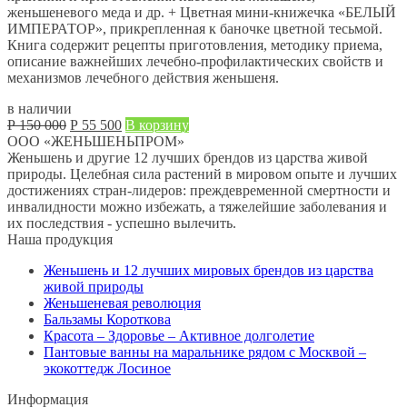
женьшеневого меда и др. + Цветная мини-книжечка «БЕЛЫЙ
ИМПЕРАТОР», прикрепленная к баночке цветной тесьмой.
Книга содержит рецепты приготовления, методику приема,
описание важнейших лечебно-профилактических свойств и
механизмов лечебного действия женьшеня.
в наличии
Первоначальная
Текущая
Р
150 000
Р
55 500
В корзину
цена
цена:
ООО «ЖЕНЬШЕНЬПРОМ»
составляла
Р
Женьшень и другие 12 лучших брендов из царства живой
Р
55 500.
природы. Целебная сила растений в мировом опыте и лучших
150 000.
достижениях стран-лидеров: преждевременной смертности и
инвалидности можно избежать, а тяжелейшие заболевания и
их последствия - успешно вылечить.
Наша продукция
Женьшень и 12 лучших мировых брендов из царства
живой природы
Женьшеневая революция
Бальзамы Короткова
Красота – Здоровье – Активное долголетие
Пантовые ванны на маральнике рядом с Москвой –
экокоттедж Лосиное
Информация