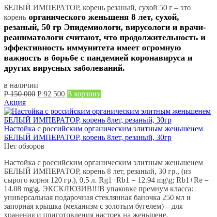
БЕЛЫЙ ИМПЕРАТОР, корень резаный, сухой 50 г – это
органического женьшеня 8 лет, сухой,
корень
резаный, 50 гр Эпидемиологи, вирусологи и врачи-
реаниматологи считают, что
продолжительность и
эффективность иммунитета имеет огромную
важность в борьбе с пандемией коронавируса
и
других вирусных заболеваний.
в наличии
Первоначальная
Текущая
Р
150 000
Р
92 500
В корзину
цена
цена:
Акция
составляла
Р
Р
92 500.
150 000.
Настойка с российским органическим элитным женьшенем
БЕЛЫЙ ИМПЕРАТОР, корень 8лет, резаный, 30гр
Нет обзоров
Настойка с российским органическим элитным женьшенем
БЕЛЫЙ ИМПЕРАТОР, корень 8 лет, резаный, 30 гр., (из
сырого корня 120 гр.), 0,5 л. Rg1+Rb1 = 12.94 mg\g; Rb1+Re =
14.08 mg\g. ЭКСКЛЮЗИВ!!!В упаковке премиум класса:
универсальная подарочная стеклянная баночка 250 мл и
запорная крышка (механизм с золотым бугелем) – для
хранения и приготовления настоек на женьшене,