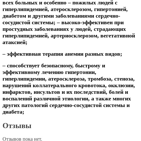
всех больных и особенно – пожилых людей с
гиперлипидемией, атеросклерозом, гипертонией,
диабетом и другими заболеваниями сердечно-
сосудистой системы;
– высоко-эффективен при
простудных заболеваниях у людей, страдающих
гиперлипидемией, артериосклерозом,
вегетативной
атаксией;
– эффективная терапия анемии разных видов;
–
способствует
безопасно
му
, быстро
му
и
эффективно
му
лечени
ю
гипертонии,
гиперлипидемии, атеросклероза, тромбоза, стеноза,
нарушений коллатерального кровотока, окклюзии,
инфарктов, инсультов и их последствий, болей и
воспалений различной этиологии, а также многих
других патологий сердечно-сосудистой системы и
диабета
;
Отзывы
Отзывов пока нет.