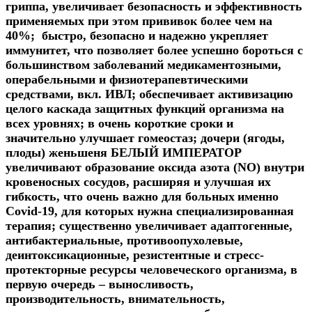
грипп
а, увеличивает безопасность и эффективность
применяемых при этом прививок более чем на
40%;
быстро, безопасно и надежно укрепляет
иммунитет,
что позволяет более успешно бороться с
большинством заболеваний медикаментозными,
операбельными и физиотерапевтическими
средствами, вкл. ИВЛ;
обеспечивает активизацию
целого каскада защитных функций организма на
всех уровнях;
в очень короткие сроки и
значительно улучшает гомеостаз;
дочери (
ягоды,
плоды)
женьшеня БЕЛЫЙ ИМПЕРАТОР
увеличивают образование оксида азота (NO) внутри
кровеносных сосудов, расширяя и улучшая их
гибкость, что очень важно для больных
именно
Covi
d-19,
для которых нужна специализированная
терапия;
существенно увеличивает адаптогенные,
антибактериальные,
противоопухолевые,
деинтоксикационные, резистентные и стресс-
протекторные ресурсы человеческого организма, в
первую очередь – выносливость,
производительность, внимательность,