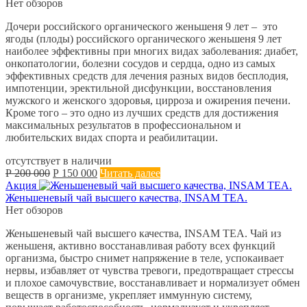
50 000.
Нет обзоров
Дочери российского органического женьшеня 9 лет – это
ягоды (плоды) российского органического женьшеня 9 лет
наиболее эффективны при многих видах заболевания: диабет,
онкопатологии, болезни сосудов и сердца, одно из самых
эффективных средств для лечения разных видов бесплодия,
импотенции, эректильной дисфункции, восстановления
мужского и женского здоровья, цирроза и ожирения печени.
Кроме того – это одно из лучших средств для достижения
максимальных результатов в профессиональном и
любительских видах спорта и реабилитации.
отсутствует в наличии
Первоначальная
Текущая
Р
200 000
Р
150 000
Читать далее
цена
цена:
Акция
составляла
Р
Женьшеневый чай высшего качества, INSAM TEA.
Р
150 000.
Нет обзоров
200 000.
Женьшеневый чай высшего качества, INSAM TEA. Чай из
женьшеня, активно восстанавливая работу всех функций
организма, быстро снимет напряжение в теле, успокаивает
нервы, избавляет от чувства тревоги, предотвращает стрессы
и плохое самочувствие, восстанавливает и нормализует обмен
веществ в организме, укрепляет иммунную систему,