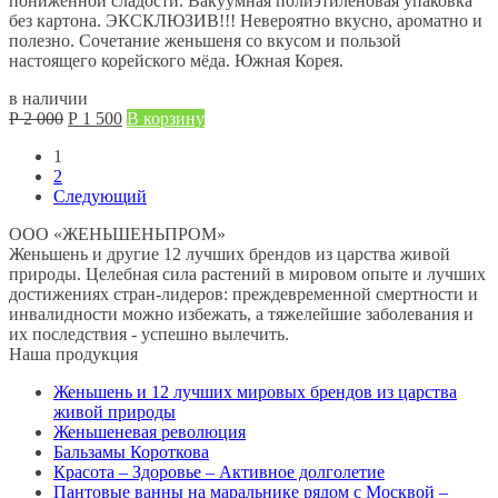
пониженной сладости. Вакуумная полиэтиленовая упаковка
без картона. ЭКСКЛЮЗИВ!!! Невероятно вкусно, ароматно и
полезно. Сочетание женьшеня со вкусом и пользой
настоящего корейского мёда. Южная Корея.
в наличии
Первоначальная
Текущая
Р
2 000
Р
1 500
В корзину
цена
цена:
1
составляла
Р
2
Р
1 500.
Следующий
2 000.
ООО «ЖЕНЬШЕНЬПРОМ»
Женьшень и другие 12 лучших брендов из царства живой
природы. Целебная сила растений в мировом опыте и лучших
достижениях стран-лидеров: преждевременной смертности и
инвалидности можно избежать, а тяжелейшие заболевания и
их последствия - успешно вылечить.
Наша продукция
Женьшень и 12 лучших мировых брендов из царства
живой природы
Женьшеневая революция
Бальзамы Короткова
Красота – Здоровье – Активное долголетие
Пантовые ванны на маральнике рядом с Москвой –