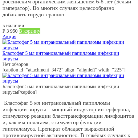
российским органическим женьшенем 6-8 лет (Белый
император). Во многих случаях целесообразно
добавлять гирудотерапию.
в наличии
Р
3 950
В корзину
Акция
Бластофаг 5 мл интранозальный папилломы инфекции
вирусы
Нет обзоров
[caption id="attachment_3472" align="alignleft" width="225"]
Бластофаг 5 мл интранозальный папилломы инфекции
вирусы[/caption]
Бластофаг 5 мл интранозальный папилломы
инфекции вирусы – мощный индуктор интерферона,
стимулятор реакции бласттрансформации лимфоцитов
и, как мы полагаем, стимулятор функции
гипоталамуса. Препарат обладает выраженной
противовирусной активностью. В тяжёлых случаях к