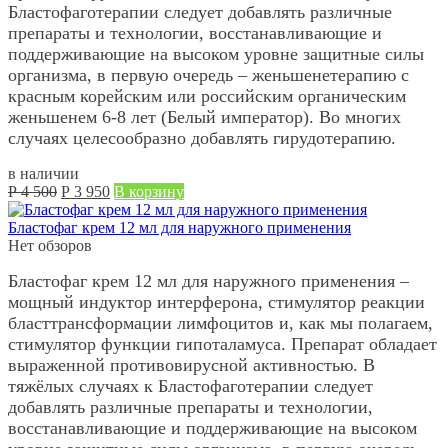
Бластофаготерапии следует добавлять различные
препараты и технологии, восстанавливающие и
поддерживающие на высоком уровне защитные силы
организма, в первую очередь – женьшенетерапию с
красным корейским или российским органическим
женьшенем 6-8 лет (Белый император). Во многих
случаях целесообразно добавлять гирудотерапию.
в наличии
Первоначальная
Текущая
Р
4 500
Р
3 950
В корзину
цена
цена:
составляла
Р
Бластофаг крем 12 мл для наружного применения
Р
3 950.
Нет обзоров
4 500.
Бластофаг крем 12 мл для наружного применения –
мощный индуктор интерферона, стимулятор реакции
бласттрансформации лимфоцитов и, как мы полагаем,
стимулятор функции гипоталамуса. Препарат обладает
выраженной противовирусной активностью. В
тяжёлых случаях к Бластофаготерапии следует
добавлять различные препараты и технологии,
восстанавливающие и поддерживающие на высоком