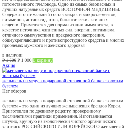
потомственного пчеловода. Одно из самых безопасных и
лучших натуральных средств ВОСТОЧНОЙ МЕДИЦИНЫ.
Содержит оптимальный состав макро- и микроэлементов,
витаминов, антиоксидантов, биологически активных
веществ. Применяется для нормализации иммунитета, в
качестве источника жизненных сил, энергии, оптимизма,
отличного самочувствия и прекрасного настроения,
общеукрепляющего и противопростудного средства и многих
проблемах мужского и женского здоровья
в наличии
Первоначальная
Текущая
Р
1 500
Р
1 000
В корзину
цена
цена:
Акция
составляла
Р
Р
1 000.
1 500.
женьшень на меду в подарочной стеклянной банке с золотым
бугелем
Нет обзоров
женьшень на меду в подарочной стеклянной банке с золотым
бугелем – это один из лучших женьшеневых брендов Кореи.
Приготовлен по древнему рецепту, проверенному
тысячелетиями практики применения. Изготавливается
штучно, вручную из экологически чистого органического
элитного РОССИЙСКОГО ИЛИ КОРЕЙСКОГО женьшеня 6