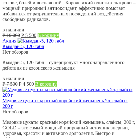
голове, болей и воспалений. Королевский очиститель крови –
мощный природный антиоксидант, эффективно помогает
избавиться от разрушительных последствий воздействия
свободных радикалов.
в наличии
Первоначальная
Текущая
Р
10 000
Р
5 500
В корзину
цена
цена:
Акция
составляла
Р
Кымдан-5, 120 табл
Р
5 500.
Нет обзоров
10 000.
Кымдан-5, 120 табл – суперпродукт многонаправленного
действия из кэсонского женьшеня
в наличии
Первоначальная
Текущая
Р
7 500
Р
4 500
В корзину
цена
цена:
составляла
Р
Р
4 500.
Медовые цукаты красный корейский женьшень 5л, слайсы
7 500.
200 г
Нет обзоров
Медовые цукаты красный корейский женьшень, слайсы, 200 г,
GOLD – это самый мощный природный источник энергии,
здоровья, красоты и активного долголетия. Быстро и