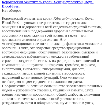
5 000.
Королевский очиститель крови Хёлгунбуллочжон, Royal
Blood-Fresh
Нет обзоров
Королевский очиститель крови Хёлгунбуллочжон, Royal
Blood-Fresh – уникальное растительное средство для
очищения и оздоровления всей сердечно-сосудистой системы,
восстановления и поддержания здоровья в оптимальном
состоянии на протяжении всей жизни, а также – для
достижения активного долголетия. Это
многофункциональное питание для профилактики множества
болезней. Также, это чудесное средство традиционной
восточной медицины обеспечивает безопасное, быстрое и
сверхнадежное избавление от множества заболеваний
сердечно-сосудистой системы, их рецидивов, осложнений и
компликаций – инсультов, инфарктов, тромбоза, варикоза,
гипертонии, гипотонии, гиперлипидемии, диабета,
тахикардии, мерцательной аритмии, атеросклероза,
нарушений когнитивных функций. Оно жизненно
необходимо людям среднего и пожилого возраста.
Профилактика и лечение большинства заболеваний пожилых
людей – ускоренного старения, ухудшения памяти, слуха,
зрения, нарушения координации, общей слабости, снижения
аппетита, интеллекта, повышенной утомляемости,
раздражительности и обидчивости, шума и звона в ушах,