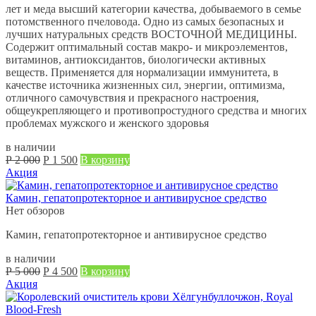
лет и меда высший категории качества, добываемого в семье
потомственного пчеловода. Одно из самых безопасных и
лучших натуральных средств ВОСТОЧНОЙ МЕДИЦИНЫ.
Содержит оптимальный состав макро- и микроэлементов,
витаминов, антиоксидантов, биологически активных
веществ. Применяется для нормализации иммунитета, в
качестве источника жизненных сил, энергии, оптимизма,
отличного самочувствия и прекрасного настроения,
общеукрепляющего и противопростудного средства и многих
проблемах мужского и женского здоровья
в наличии
Первоначальная
Текущая
Р
2 000
Р
1 500
В корзину
цена
цена:
Акция
составляла
Р
Р
1 500.
Камин, гепатопротекторное и антивирусное средство
2 000.
Нет обзоров
Камин, гепатопротекторное и антивирусное средство
в наличии
Первоначальная
Текущая
Р
5 000
Р
4 500
В корзину
цена
цена:
Акция
составляла
Р
Р
4 500.