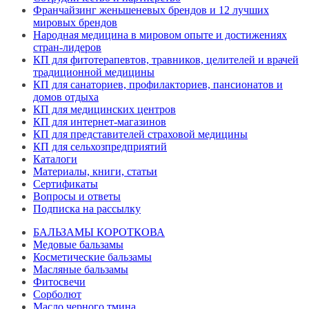
Франчайзинг женьшеневых брендов и 12 лучших
мировых брендов
Народная медицина в мировом опыте и достижениях
стран-лидеров
КП для фитотерапевтов, травников, целителей и врачей
традиционной медицины
КП для санаториев, профилакториев, пансионатов и
домов отдыха
КП для медицинских центров
КП для интернет-магазинов
КП для представителей страховой медицины
КП для сельхозпредприятий
Каталоги
Материалы, книги, статьи
Сертификаты
Вопросы и ответы
Подписка на рассылку
БАЛЬЗАМЫ КОРОТКОВА
Медовые бальзамы
Косметические бальзамы
Масляные бальзамы
Фитосвечи
Сорболют
Масло черного тмина