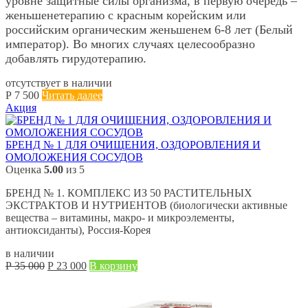
уровне защитные силы организма, в первую очередь –
женьшенетерапию с красным корейским или
российским органическим женьшенем 6-8 лет (Белый
император). Во многих случаях целесообразно
добавлять гирудотерапию.
отсутствует в наличии
Р
7 500
Читать далее
Акция
БРЕНД № 1 ДЛЯ ОЧИЩЕНИЯ, ОЗДОРОВЛЕНИЯ И
ОМОЛОЖЕНИЯ СОСУДОВ
Оценка
5.00
из 5
БРЕНД № 1. КОМПЛЕКС ИЗ 50 РАСТИТЕЛЬНЫХ
ЭКСТРАКТОВ И НУТРИЕНТОВ (биологически активные
вещества – витамины, макро- и микроэлементы,
антиоксиданты), Россия-Корея
в наличии
Первоначальная
Текущая
Р
35 000
Р
23 000
В корзину
цена
цена:
составляла
Р
Р
23 000.