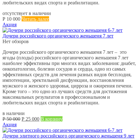
любительских видах спорта и реабилитации.
отсутствует в наличии
Р
10 000
Читать далее
Акция
Дочери российского органического женьшеня 7 лет
Нет обзоров
Дочери российского органического женьшеня 7 лет – это
ягоды (плоды) российского органического женьшеня 7 лет
наиболее эффективны при многих видах заболевания: диабет,
онкопатологии, болезни сосудов и сердца, одно из самых
эффективных средств для лечения разных видов бесплодия,
импотенции, эректильной дисфункции, восстановления
мужского и женского здоровья, цирроза и ожирения печени.
Кроме того – это одно из лучших средств для достижения
максимальных результатов в профессиональном и
любительских видах спорта и реабилитации.
в наличии
Первоначальная
Текущая
Р
50 000
Р
25 000
В корзину
цена
цена:
Акция
составляла
Р
Р
25 000.
Дочери элитного российского органического женьшеня 9 лет