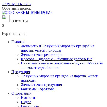
Перейти
+7 (916) 111-33-52
к
Обратный звонок
содержанию
КОРЗИНА
0
Корзина пуста.
Главная
Женьшень и 12 лучших мировых брендов из
царства живой природы
Женьшеневая революция
Красота – Здоровье – Активное долголетие
Пантовые ванны на маральнике рядом с Москвой
— экокоттедж Лосиное
Продукция
12 лучших мировых брендов из царства живой
природы
Женьшеневая продукция
Бальзамы Короткова
О компании
Новости
Видео
Где купить