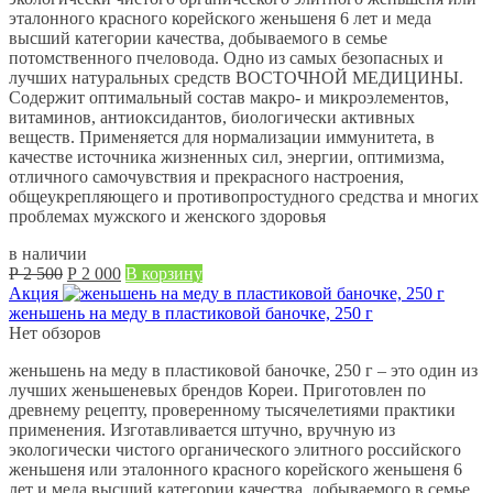
эталонного красного корейского женьшеня 6 лет и меда
высший категории качества, добываемого в семье
потомственного пчеловода. Одно из самых безопасных и
лучших натуральных средств ВОСТОЧНОЙ МЕДИЦИНЫ.
Содержит оптимальный состав макро- и микроэлементов,
витаминов, антиоксидантов, биологически активных
веществ. Применяется для нормализации иммунитета, в
качестве источника жизненных сил, энергии, оптимизма,
отличного самочувствия и прекрасного настроения,
общеукрепляющего и противопростудного средства и многих
проблемах мужского и женского здоровья
в наличии
Первоначальная
Текущая
Р
2 500
Р
2 000
В корзину
цена
цена:
Акция
составляла
Р
женьшень на меду в пластиковой баночке, 250 г
Р
2 000.
Нет обзоров
2 500.
женьшень на меду в пластиковой баночке, 250 г – это один из
лучших женьшеневых брендов Кореи. Приготовлен по
древнему рецепту, проверенному тысячелетиями практики
применения. Изготавливается штучно, вручную из
экологически чистого органического элитного российского
женьшеня или эталонного красного корейского женьшеня 6
лет и меда высший категории качества, добываемого в семье