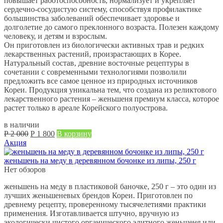
повышает работоспособность, нормализует и укрепляет
сердечно-сосудистую систему, способствуя профилактике
большинства заболеваний обеспечивает здоровье и
долголетие до самого преклонного возраста. Полезен каждому
человеку, и детям и взрослым.
Он приготовлен из биологически активных трав и редких
лекарственных растений, произрастающих в Корее.
Натуральный состав, древние восточные рецептуры в
сочетании с современными технологиями позволили
предложить все самое ценное из природных источников
Кореи. Продукция уникальна тем, что создана из реликтового
лекарственного растения – женьшеня премиум класса, которое
растет только в ареале Корейского полуострова.
в наличии
Первоначальная
Текущая
Р
2 000
Р
1 800
В корзину
цена
цена:
Акция
составляла
Р
Р
1 800.
женьшень на меду в деревянном бочонке из липы, 250 г
2 000.
Нет обзоров
женьшень на меду в пластиковой баночке, 250 г – это один из
лучших женьшеневых брендов Кореи. Приготовлен по
древнему рецепту, проверенному тысячелетиями практики
применения. Изготавливается штучно, вручную из
экологически чистого органического элитного женьшеня или