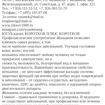
Железнодорожный, ул. Советская, д. 47, корп. 1, офис 321.
Тел.: +7.916-111-33-52, +7. 926-361-51-70
Тел\факс: +7 (495) 105-97-08
Эл.почта: rusanek@mail.ru
rosginseng@mail.ru
www.zdorov1000.ru
instagram.com/wonderseng
ЮТУБ-канал: КОРОТКОВ ПЛЮС КОРОТКОВ
Профилактическое употребление Женьшеня позволяет
избежать самых разных, в том
числе наиболее опасных заболеваний. Улучшая состояние
кожи, волос, ногтей,
женьшень обеспечивает любому человеку не только
прекрасное самочувствие, но и
свежесть, моложавость, безупречный вид и внешнюю
привлекательность. Важнейшее эксклюзивное свойство
женьшеня – он запускает эффективные каскады системы
защитных функций организма при любых видах повреждений
и заболеваний – от сердечно-сосудистых, желудочно-
кишечных, ЦНС до диабета, онкологии и нарушений опорно-
двигательного аппарата.
Женьшень полезен каждому человеку, без исключений.
Главное – правильное применение и дозировка. В медицине
не существуют заболеваний, при профилактике или лечении