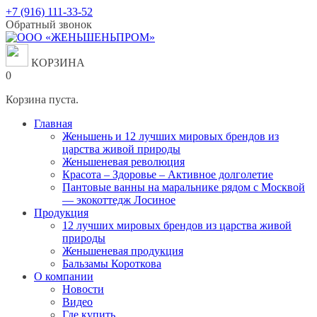
Перейти
+7 (916) 111-33-52
к
Обратный звонок
содержанию
КОРЗИНА
0
Корзина пуста.
Главная
Женьшень и 12 лучших мировых брендов из
царства живой природы
Женьшеневая революция
Красота – Здоровье – Активное долголетие
Пантовые ванны на маральнике рядом с Москвой
— экокоттедж Лосиное
Продукция
12 лучших мировых брендов из царства живой
природы
Женьшеневая продукция
Бальзамы Короткова
О компании
Новости
Видео
Где купить