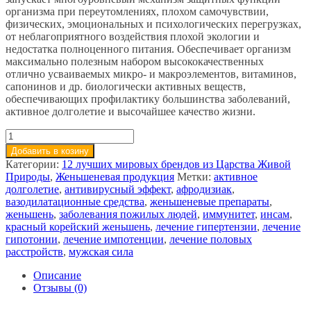
организма при переутомлениях, плохом самочувствии,
физических, эмоциональных и психологических перегрузках,
от неблагоприятного воздействия плохой экологии и
недостатка полноценного питания. Обеспечивает организм
максимально полезным набором высококачественных
отлично усваиваемых микро- и макроэлементов, витаминов,
сапонинов и др. биологически активных веществ,
обеспечивающих профилактику большинства заболеваний,
активное долголетие и высочайшее качество жизни.
Добавить в козину
Категории:
12 лучших мировых брендов из Царства Живой
Природы
,
Женьшеневая продукция
Метки:
активное
долголетие
,
антивирусный эффект
,
афродизиак
,
вазодилатационные средства
,
женьшеневые препараты
,
женьшень
,
заболевания пожилых людей
,
иммунитет
,
инсам
,
красный корейский женьшень
,
лечение гипертензии
,
лечение
гипотонии
,
лечение импотенции
,
лечение половых
расстройств
,
мужская сила
Описание
Отзывы (0)