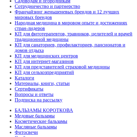
Садоводам и огородникам
Сотрудничество и партнерство
Франчайзинг женьшеневых брендов и 12 лучших
мировых брендов
Народная медицина в мировом опыте и достижениях
стран-лидеров
КП для фитотерапевтов, травников, целителей и врачей
традиционной медицины
КП для санаториев, профилакториев, пансионатов и
домов отдыха
КП для медицинских центров
КП для интернет-магазинов
КП для представителей страховой медицины
КП для сельхозпредприятий
Каталоги
Материалы, книги, статьи
Сертификаты
Вопросы и ответы
Подписка на рассылку
БАЛЬЗАМЫ КОРОТКОВА
Медовые бальзамы
Косметические бальзамы
Масляные бальзамы
Фитосвечи