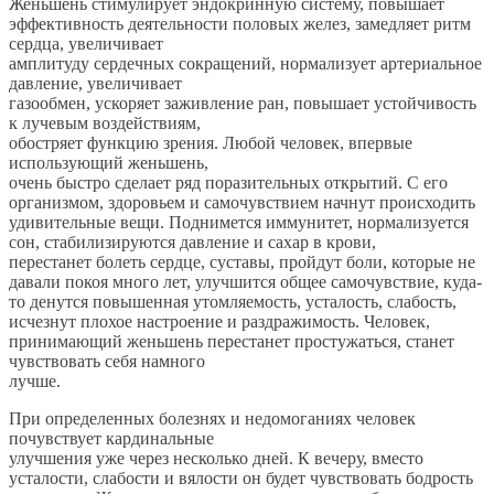
Женьшень стимулирует эндокринную систему, повышает
эффективность деятельности половых желез, замедляет ритм
сердца, увеличивает
амплитуду сердечных сокращений, нормализует артериальное
давление, увеличивает
газообмен, ускоряет заживление ран, повышает устойчивость
к лучевым воздействиям,
обостряет функцию зрения. Любой человек, впервые
использующий женьшень,
очень быстро сделает ряд поразительных открытий. С его
организмом, здоровьем и самочувствием начнут происходить
удивительные вещи. Поднимется иммунитет, нормализуется
сон, стабилизируются давление и сахар в крови,
перестанет болеть сердце, суставы, пройдут боли, которые не
давали покоя много лет, улучшится общее самочувствие, куда-
то денутся повышенная утомляемость, усталость, слабость,
исчезнут плохое настроение и раздражимость. Человек,
принимающий женьшень перестанет простужаться, станет
чувствовать себя намного
лучше.
При определенных болезнях и недомоганиях человек
почувствует кардинальные
улучшения уже через несколько дней. К вечеру, вместо
усталости, слабости и вялости он будет чувствовать бодрость