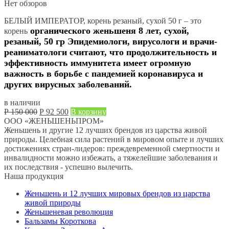
Р
30 000.
Нет обзоров
50 000.
БЕЛЫЙ ИМПЕРАТОР, корень резаный, сухой 50 г – это
органического женьшеня 8 лет, сухой,
корень
резаный, 50 гр Эпидемиологи, вирусологи и врачи-
реаниматологи считают, что
продолжительность и
эффективность иммунитета имеет огромную
важность в борьбе с пандемией коронавируса
и
других вирусных заболеваний.
в наличии
Первоначальная
Текущая
Р
150 000
Р
92 500
В корзину
цена
цена:
ООО «ЖЕНЬШЕНЬПРОМ»
составляла
Р
Женьшень и другие 12 лучших брендов из царства живой
Р
92 500.
природы. Целебная сила растений в мировом опыте и лучших
150 000.
достижениях стран-лидеров: преждевременной смертности и
инвалидности можно избежать, а тяжелейшие заболевания и
их последствия - успешно вылечить.
Наша продукция
Женьшень и 12 лучших мировых брендов из царства
живой природы
Женьшеневая революция
Бальзамы Короткова