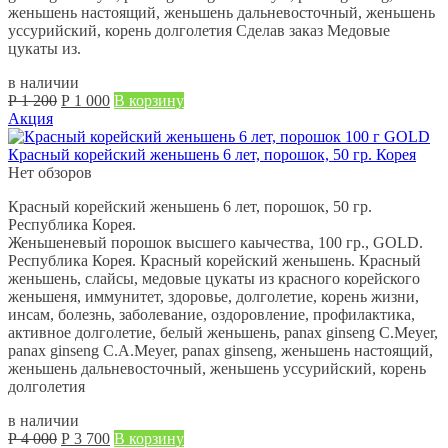
женьшень настоящий, женьшень дальневосточный, женьшень
уссурийский, корень долголетия Сделав заказ Медовые
цукаты из.
в наличии
Первоначальная
Текущая
Р
1 200
Р
1 000
В корзину
цена
цена:
Акция
составляла
Р
Р
1 000.
Красный корейский женьшень 6 лет, порошок, 50 гр. Корея
1 200.
Нет обзоров
Красный корейский женьшень 6 лет, порошок, 50 гр.
Республика Корея.
Женьшеневый порошок высшего каычества, 100 гр., GOLD.
Республика Корея. Красный корейский женьшень. Красный
женьшень, слайсы, медовые цукаты из красного корейского
женьшеня, иммунитет, здоровье, долголетие, корень жизни,
инсам, болезнь, заболевание, оздоровление, профилактика,
активное долголетие, белый женьшень, panax ginseng C.Meyer,
panax ginseng C.A.Meyer, panax ginseng, женьшень настоящий,
женьшень дальневосточный, женьшень уссурийский, корень
долголетия
в наличии
Первоначальная
Текущая
Р
4 000
Р
3 700
В корзину