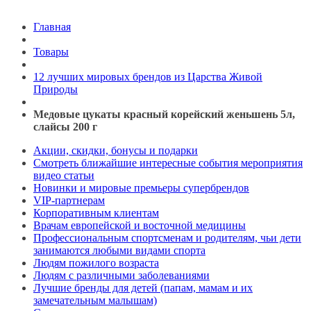
Главная
Товары
12 лучших мировых брендов из Царства Живой
Природы
Медовые цукаты красный корейский женьшень 5л,
слайсы 200 г
Акции, скидки, бонусы и подарки
Смотреть ближайшие интересные события мероприятия
видео статьи
Новинки и мировые премьеры супербрендов
VIP-партнерам
Корпоративным клиентам
Врачам европейской и восточной медицины
Профессиональным спортсменам и родителям, чьи дети
занимаются любыми видами спорта
Людям пожилого возраста
Людям с различными заболеваниями
Лучшие бренды для детей (папам, мамам и их
замечательным малышам)