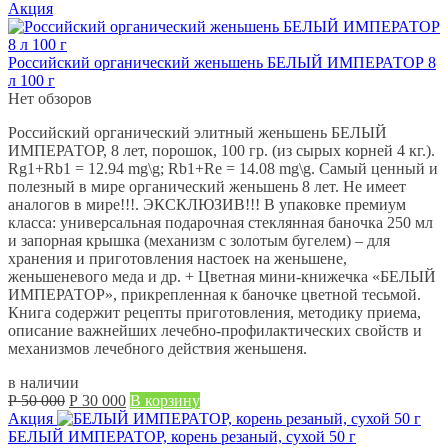
цена
цена:
Акция
составляла
Р
Р
3 700.
4 000.
Российский органический женьшень БЕЛЫЙ ИМПЕРАТОР 8
л 100 г
Нет обзоров
Российский органический элитный женьшень БЕЛЫЙ
ИМПЕРАТОР, 8 лет, порошок, 100 гр. (из сырых корней 4 кг.).
Rg1+Rb1 = 12.94 mg\g; Rb1+Re = 14.08 mg\g. Самый ценный и
полезный в мире органический женьшень 8 лет. Не имеет
аналогов в мире!!!. ЭКСКЛЮЗИВ!!! В упаковке премиум
класса: универсальная подарочная стеклянная баночка 250 мл
и запорная крышка (механизм с золотым бугелем) – для
хранения и приготовления настоек на женьшене,
женьшеневого меда и др. + Цветная мини-книжечка «БЕЛЫЙ
ИМПЕРАТОР», прикрепленная к баночке цветной тесьмой.
Книга содержит рецепты приготовления, методику приема,
описание важнейших лечебно-профилактических свойств и
механизмов лечебного действия женьшеня.
в наличии
Первоначальная
Текущая
Р
50 000
Р
30 000
В корзину
цена
цена:
Акция
составляла
Р
БЕЛЫЙ ИМПЕРАТОР, корень резаный, сухой 50 г