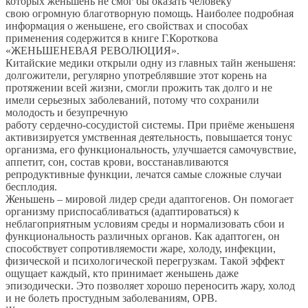
которых женьшень не смог бы оказать человеку
свою огромную благотворную помощь. Наиболее подробная
информация о женьшене, его свойствах и способах
применения содержится в книге Г.Короткова
«ЖЕНЬШЕНЕВАЯ РЕВОЛЮЦИЯ».
Китайские медики открыли одну из главных тайн женьшеня:
долгожители, регулярно употреблявшие этот корень на
протяжении всей жизни, смогли прожить так долго и не
имели серьезных заболеваний, потому что сохранили
молодость и безупречную
работу сердечно-сосудистой системы. При приёме женьшеня
активизируется умственная деятельность, повышается тонус
организма, его функциональность, улучшается самочувствие,
аппетит, сон, состав крови, восстанавливаются
репродуктивные функции, лечатся самые сложные случаи
бесплодия.
Женьшень – мировой лидер среди адаптогенов. Он помогает
организму приспосабливаться (адаптироваться) к
неблагоприятным условиям среды и нормализовать сбои и
функциональность различных органов. Как адаптоген, он
способствует сопротивляемости жаре, холоду, инфекции,
физической и психологической перегрузкам. Такой эффект
ощущает каждый, кто принимает женьшень даже
эпизодически. Это позволяет хорошо переносить жару, холод
и не болеть простудным заболеваниям, ОРВ.