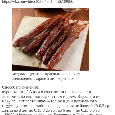
https://vk.com/video-85064951_456239066
медовые цукаты с красным корейским
женьшенем старше 5 лет, корень, 30 г
Способ применения:
курс 1 месяц, 2-3 раза в год с осени по начало лета,
за 30 мин. до еды, натощак, утром и днем. Взрослым по
0,5-2 гр., а гипертоникам – только в дни нормального
самочувствия и стабильного давления не более 0,25-0,5 гр.
Детям до 3 лет по 0,15-0,25 гр., до 6 лет – по 0,25-0,5 гр.
143987, Московская обл., г.o. Балашиха, г. Балашиха, мкр.